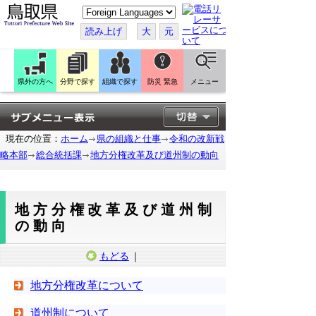
こ
の
ペ
読み上げ
大
元
ー
ジ
を
翻
訳
県外の方へ
分野で探す
組織で探す
防災 緊急
メニュー
す
る
現在の位置：
ホーム
県の組織と仕事
令和の改新戦
略本部
総合統括課
地方分権改革及び道州制の動向
地方分権改革及び道州制
の動向
もどる
｜
地方分権改革について
道州制について