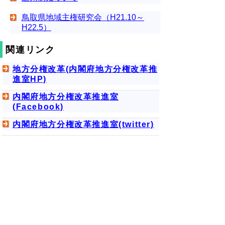
鳥取県地域主権研究会（H21.10～
H22.5）
関連リンク
地方分権改革(内閣府地方分権改革推
進室HP)
内閣府地方分権改革推進室
(Facebook)
内閣府地方分権改革推進室(twitter)
▲ページ上部に戻る
と
個人情報保護
|
リンクについて
|
著作権に
り
ついて
|
アクセシビリティ
ネ
ッ
令和の改新戦略本部 政策戦略局
総合