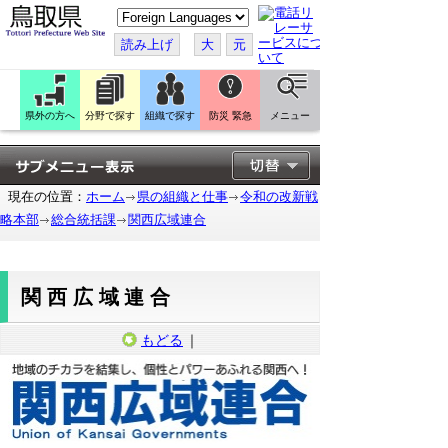
こ
の
ペ
読み上げ
大
元
ー
ジ
を
翻
訳
県外の方へ
分野で探す
組織で探す
防災 緊急
メニュー
す
る
現在の位置：
ホーム
県の組織と仕事
令和の改新戦
略本部
総合統括課
関西広域連合
関西広域連合
もどる
｜