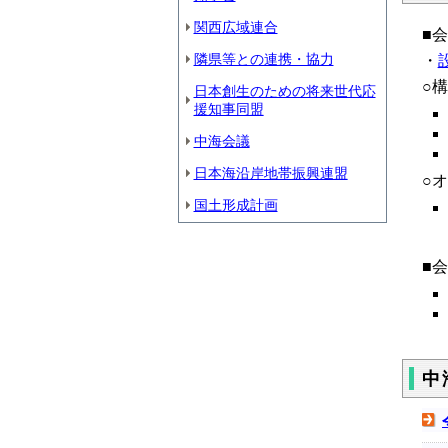
関西広域連合
■
隣県等との連携・協力
・
設
○
日本創生のための将来世代応
援知事同盟
中海会議
日本海沿岸地帯振興連盟
○
国土形成計画
■
中