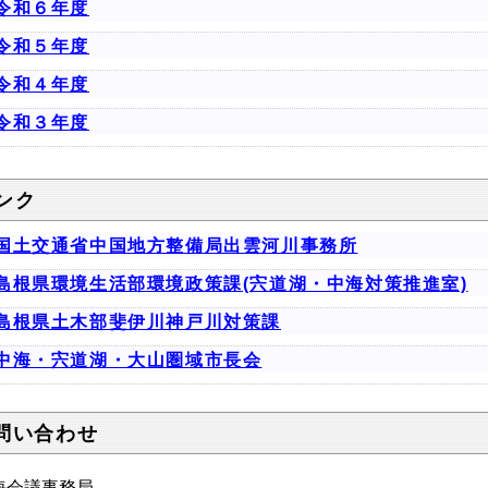
令和６年度
令和５年度
令和４年度
令和３年度
ンク
国土交通省中国地方整備局出雲河川事務所
島根県環境生活部環境政策課(宍道湖・中海対策推進室)
島根県土木部斐伊川神戸川対策課
中海・宍道湖・大山圏域市長会
問い合わせ
海会議事務局