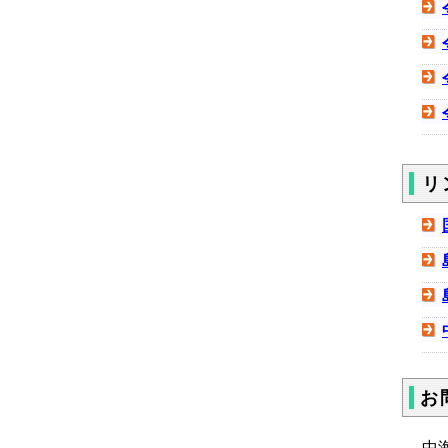
リ
お
中