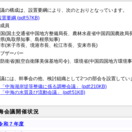
会議の構成は、設置要綱により、次のとおりとなっています。
置要綱 (pdf:57KB)
構成員
国(国土交通省中国地方整備局長、農林水産省中国四国農政局長
県(鳥取県知事、島根県知事)
市(米子市長、境港市長、松江市長、安来市長)
オブザーバー
防衛省(航空自衛隊美保基地司令)、環境省(中国四国地方環境事
会議には、幹事会の他、検討組織として2つの部会を設置してい
「中海湖岸堤等整備に係る調整会議」 (pdf:210KB)
「中海の水質及び流動会議」 (pdf:51KB)
海会議開催状況
令和７年度