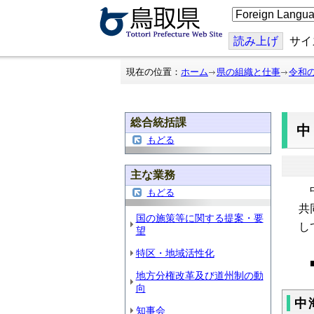
こ
の
ペ
ー
読み上げ
サイ
ジ
を
翻
現在の位置：
ホーム
県の組織と仕事
令和
訳
す
る
総合統括課
もどる
主な業務
中
もどる
共
国の施策等に関する提案・要
し
望
特区・地域活性化
地方分権改革及び道州制の動
向
中
知事会