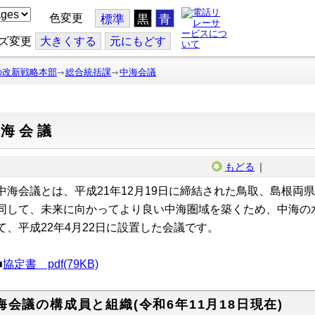
色変更
標準
黒
青
ズ変更
大
きくする
元
にもどす
の改新戦略本部
総合統括課
中海会議
中海会議
もどる
｜
海会議とは、平成21年12月19日に締結された鳥取、島根両
同して、未来に向かってより良い中海圏域を築くため、中海の
て、平成22年4月22日に設置した会議です。
■
協定書 pdf(79KB)
海会議の構成員と組織(令和6年11月18日現在)