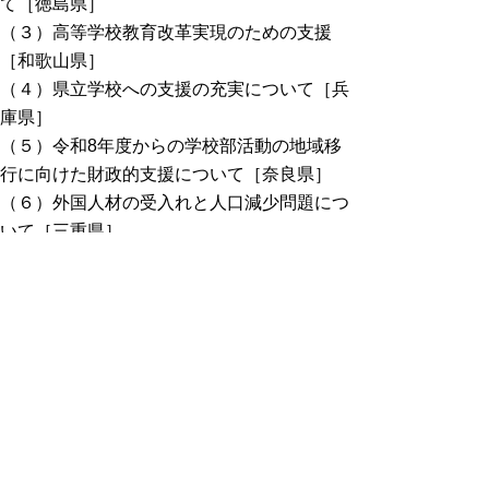
て［徳島県］
（３）高等学校教育改革実現のための支援
［和歌山県］
（４）県立学校への支援の充実について［兵
庫県］
（５）令和8年度からの学校部活動の地域移
行に向けた財政的支援について［奈良県］
（６）外国人材の受入れと人口減少問題につ
いて［三重県］
（７）外国人の受入環境整備について［徳島
県］
（８）旅券発給業務の円滑な推進［滋賀県］
（９）クマ類における緊急銃猟制度の支援の
充実［滋賀県］
（１０）令和7年度災害対策基本法等の改正
に係る被災者支援の充実について［京都府］
（１１）誰もが働きやすい職場環境整備に向
けた会計年度任用職員制度の見直し［鳥取