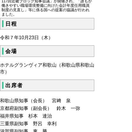
117回近畿ブロック知事会議」が開催され、「誰もが
働きやすい職場環境整備に向けた会計年度任用職員
制度の見直し」等に係る国への提案の協議が行われ
ました。
日程
令和７年10月23日（木）
会場
ホテルグランヴィア和歌山（和歌山県和歌山
市）
出席者
和歌山県知事（会長） 宮﨑 泉
京都府副知事（副会長） 鈴木 一弥
福井県知事 杉本 達治
三重県副知事 野呂 幸利
滋賀県副知事 東 勝