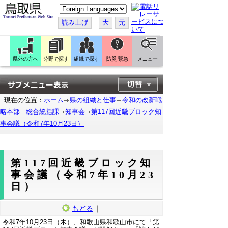
こ
の
ペ
読み上げ
大
元
ー
ジ
を
翻
訳
県外の方へ
分野で探す
組織で探す
防災 緊急
メニュー
す
る
現在の位置：
ホーム
県の組織と仕事
令和の改新戦
略本部
総合統括課
知事会
第117回近畿ブロック知
事会議（令和7年10月23日）
第117回近畿ブロック知
事会議（令和7年10月23
日）
もどる
｜
令和7年10月23日（木）、和歌山県和歌山市にて「第