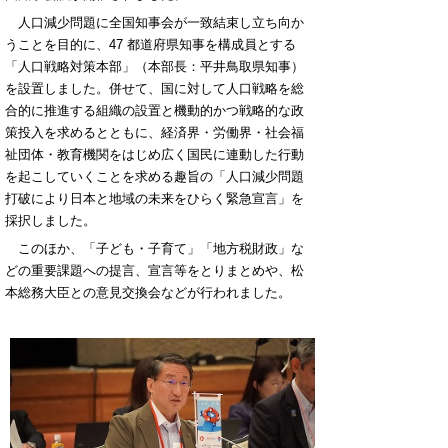
人口減少問題に全国知事会が一致結束し立ち向か
うことを目的に、
47
都道府県知事を構成員とする
「人口戦略対策本部」（本部長：平井鳥取県知事）
を設置しました。併せて、国に対して人口戦略を総
合的に推進する組織の設置と機動的かつ戦略的な政
策投入を求めるとともに、経済界・労働界・社会福
祉団体・教育機関をはじめ広く国民に連動した行動
を起こしていくことを求める趣旨の「人口減少問題
打破により日本と地域の未来をひらく緊急宣言」を
採択しました。
このほか、「子ども・子育て」「地方税財政」な
どの重要課題への提言、宣言等をとりまとめや、松
本総務大臣との意見交換会などが行われました。