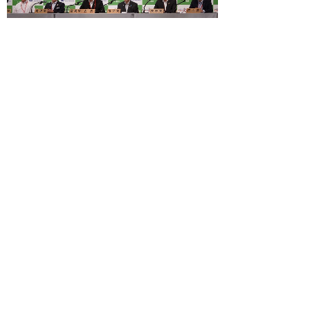
次第、会議資料等については、全国知事会ホームペ
ージでご覧ください。
全国知事会ホームページ（全国知事会議を開催しま
した）
▲ページ上部に戻る
と
個人情報保護
|
リンクについて
|
著作権に
り
ついて
|
アクセシビリティ
ネ
ッ
令和の改新戦略本部 政策戦略局
総合
統括課
ト