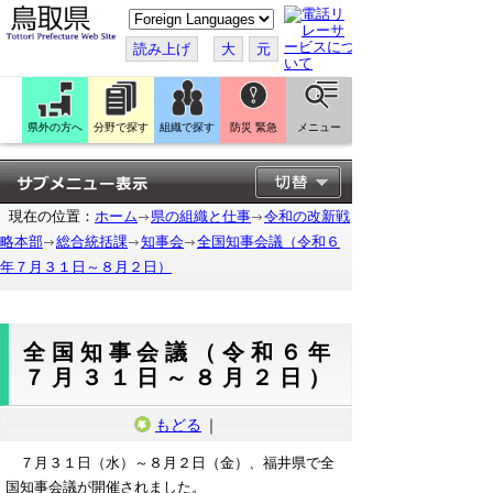
こ
の
ペ
読み上げ
大
元
ー
ジ
を
翻
訳
県外の方へ
分野で探す
組織で探す
防災 緊急
メニュー
す
る
現在の位置：
ホーム
県の組織と仕事
令和の改新戦
略本部
総合統括課
知事会
全国知事会議（令和６
年７月３１日～８月２日）
全国知事会議（令和６年
７月３１日～８月２日）
もどる
｜
７月３１日（水）～８月２日（金）、福井県で全
国知事会議が開催されました。