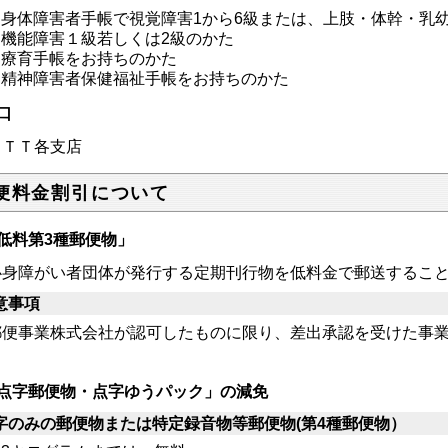
身体障害者手帳で視覚障害1から6級または、上肢・体幹・乳
機能障害１級若しくは2級のかた
療育手帳をお持ちのかた
精神障害者保健福祉手帳をお持ちのかた
口
ＴＴ各支店
便料金割引について
低料第3種郵便物」
身障がい者団体が発行する定期刊行物を低料金で郵送すること
意事項
便事業株式会社が認可したものに限り、差出承認を受けた事業
点字郵便物・点字ゆうパック」の減免
字のみの郵便物または特定録音物等郵便物(第4種郵便物）