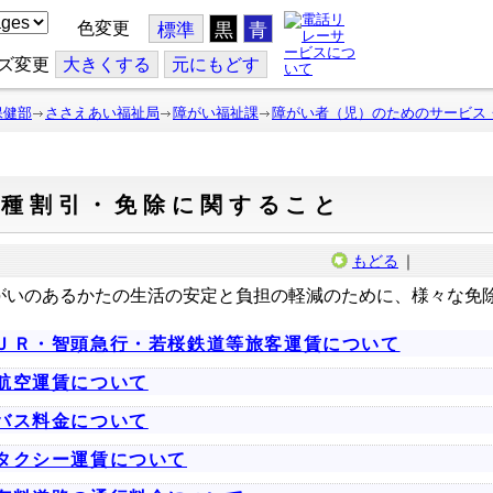
色変更
標準
黒
青
ズ変更
大
きくする
元
にもどす
保健部
ささえあい福祉局
障がい福祉課
障がい者（児）のためのサービス
各種割引・免除に関すること
もどる
｜
がいのあるかたの生活の安定と負担の軽減のために、様々な免
ＪＲ・智頭急行・若桜鉄道等旅客運賃について
航空運賃について
バス料金について
タクシー運賃について