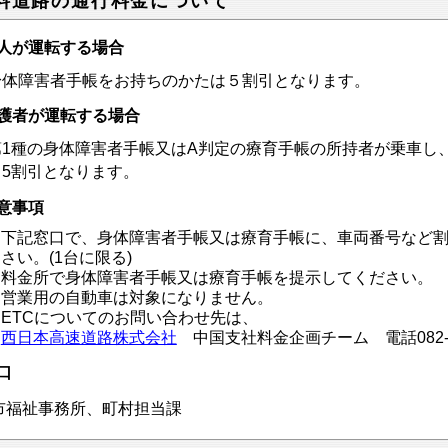
料道路の通行料金について
人が運転する場合
体障害者手帳をお持ちのかたは５割引となります。
護者が運転する場合
1種の身体障害者手帳又はA判定の療育手帳の所持者が乗車し
、5割引となります。
意事項
下記窓口で、身体障害者手帳又は療育手帳に、車両番号など
さい。(1台に限る)
料金所で身体障害者手帳又は療育手帳を提示してください。
営業用の自動車は対象になりません。
ETCについてのお問い合わせ先は、
西日本高速道路株式会社
中国支社料金企画チーム 電話082-83
口
福祉事務所、町村担当課