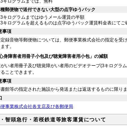
3キログラムまでは、無料
4種郵便物で送付できない大型の点字ゆうパック
3キログラムまではゆうメール運賃の半額
3キログラムを超えるものは点字ゆうパック運賃料金表にてご
意事項
定録音物等郵便物については、郵便事業株式会社の指定を受け
ります。
心身障害者用冊子小包及び聴覚障害者用小包」の減額
がい者用冊子及び聴覚障がい者用のビデオテープ(3キログラム
することできます。
意事項
書館等の指定された施設から発送または返送するものに限り
口
郵便事業株式会社各支店及び各郵便局
R・智頭急行・若桜鉄道等旅客運賃について