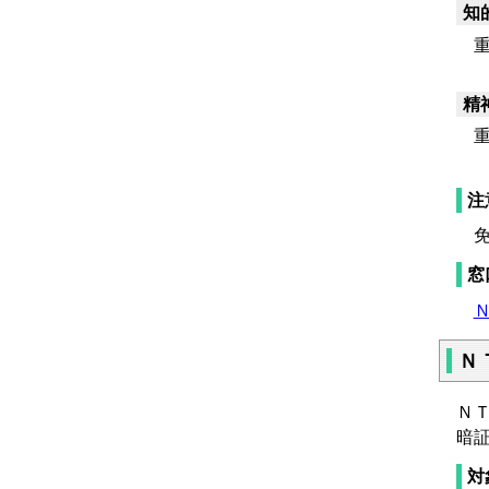
知
重
精
重
注
免
窓
Ｎ
ＮＴ
暗
対