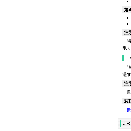
第
注
特
限
「
障
送
注
図
窓
J