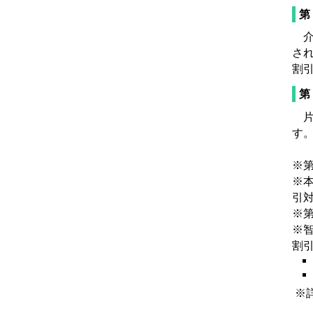
第
介
さ
割
第
片
す
※
※
引
※
※
割
※