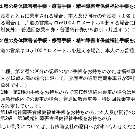
１種の身体障害者手帳・療育手帳・精神障害者保健福祉手帳を
護者とともに乗車される場合、本人及び同行の介護者（１名ま
れる場合は、片道の営業キロが100キロメートルを超える場合に
引対象外)・普通回数乗車券・普通急行券が５割引（片道ずつ）
２種の身体障害者手帳・療育手帳・精神障害者保健福祉手帳を
道の営業キロが100キロメートルを超える場合、本人のみ普通
。
第１種、第２種の区分の記載のない手帳をお持ちのかたは福祉
本人が12歳未満の場合に限って、介護者の通勤定期乗車券が5
対象外です。）
第1種、第2種の手帳をお持ちの方で若桜鉄道線内乗車の場合は
智頭急行線内での乗車の場合、普通回数乗車券、特殊回数乗車券
引を設定しています。
第1級精神障害者保健福祉手帳をお持ちの方ご本人及び同行の
第2級、第3級精神障害者保健福祉手帳をお持ちの方
詳しい割引については、各鉄道会社の窓口へお問い合わせくだ