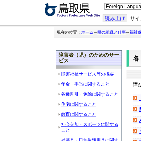
こ
の
ペ
ー
読み上げ
サイ
ジ
を
翻
現在の位置：
ホーム
県の組織と仕事
福祉
訳
す
る
障害者（児）のためのサー
ビス
障害福祉サービス等の概要
年金・手当に関すること
障
各種割引・免除に関すること
住宅に関すること
教育に関すること
社会参加・スポーツに関する
こと
補装具・日常生活用具に関す