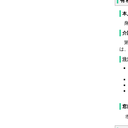
有
本
身
介
第
は
注
窓
市