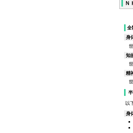
Ｎ
全
身
世
知
世
精
世
半
以
身