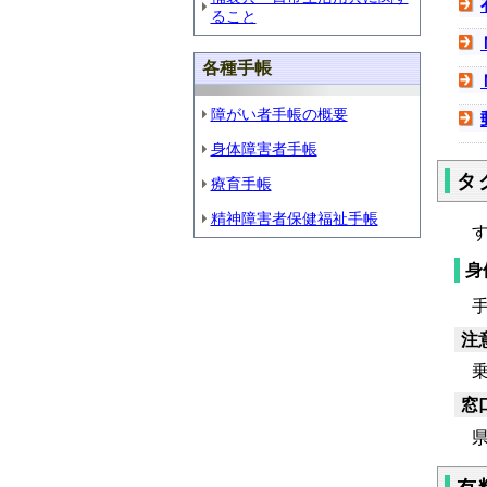
ること
各種手帳
障がい者手帳の概要
身体障害者手帳
タ
療育手帳
精神障害者保健福祉手帳
す
身
手
注
乗
窓
県