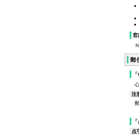
窓
Ｎ
郵
「
心
注
郵
「
点