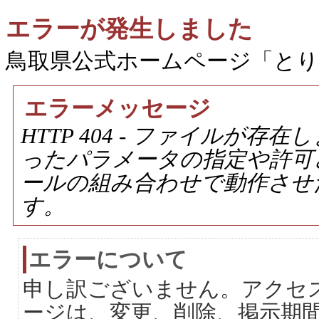
エラーが発生しました
鳥取県公式ホームページ「と
エラーメッセージ
HTTP 404 - ファイルが
ったパラメータの指定や許可
ールの組み合わせで動作させ
す。
エラーについて
申し訳ございません。アクセ
ージは、変更、削除、掲示期