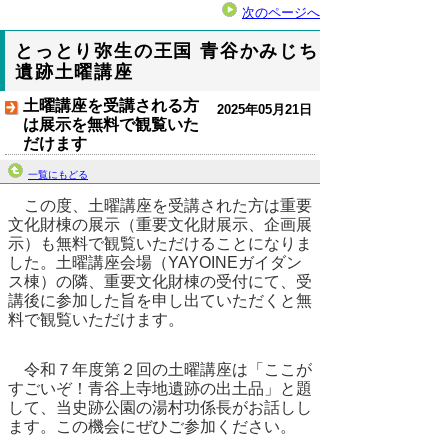
次のページへ
とっとり弥生の王国 青谷かみじち
遺跡土曜講座
土曜講座を受講される方
2025年05月21日
は展示を無料で観覧いた
だけます
一覧にもどる
この度、土曜講座を受講された方は重要
文化財棟の展示（重要文化財展示、企画展
示）も無料で観覧いただけることになりま
した。土曜講座会場（YAYOINEガイダン
ス棟）の隣、重要文化財棟の受付にて、受
講後に参加した旨を申し出ていただくと無
料で観覧いただけます。
令和７年度第２回の土曜講座は「ここが
すごいぞ！青谷上寺地遺跡の出土品」と題
して、当史跡公園の湯村功係長がお話しし
ます。この機会にぜひご参加ください。