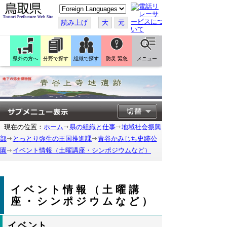
こ
の
ペ
読み上げ
大
元
ー
ジ
を
翻
訳
県外の方へ
分野で探す
組織で探す
防災 緊急
メニュー
す
る
現在の位置：
ホーム
県の組織と仕事
地域社会振興
部
とっとり弥生の王国推進課
青谷かみじち史跡公
園
イベント情報（土曜講座・シンポジウムなど）
イベント情報（土曜講
座・シンポジウムなど）
イベント