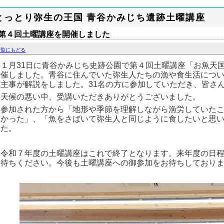
とっとり弥生の王国 青谷かみじち遺跡土曜講座
第４回土曜講座を開催しました
一覧にもどる
１月31日に青谷かみじち史跡公園で第４回土曜講座「お魚天
開催しました。青谷に住んでいた弥生人たちの漁や食生活につい
財主事が解説をしました。31名の方に参加していただき、皆さ
天候の悪い中、受講いただきありがとうございました。
参加された方から「地形や季節を理解しながら漁労していたこ
よかった」、「魚をさばいて弥生人と同じように食したいと思
した。
令和７年度の土曜講座はこれで終了となります。来年度の日程
お待ちください。今後も土曜講座への御参加をお待ちしており