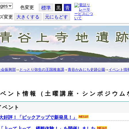
色変更
標準
黒
青
ズ変更
大
きくする
元
にもどす
社会振興部
とっとり弥生の王国推進課
青谷かみじち史跡公園
イベント情
イベント情報（土曜講座・シンポジウム
イベント
大好評！「ピックアップで新発見！」
「上って上って、楼観体験！」を開催しました