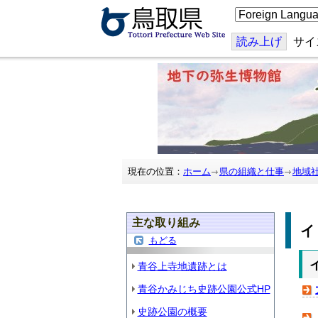
こ
の
ペ
ー
読み上げ
サイ
ジ
を
翻
訳
す
る
現在の位置：
ホーム
県の組織と仕事
地域
主な取り組み
もどる
青谷上寺地遺跡とは
青谷かみじち史跡公園公式HP
史跡公園の概要