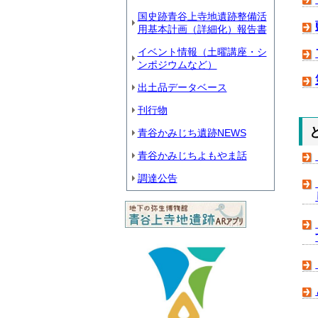
国史跡青谷上寺地遺跡整備活
用基本計画（詳細化）報告書
イベント情報（土曜講座・シ
ンポジウムなど）
出土品データベース
刊行物
青谷かみじち遺跡NEWS
青谷かみじちよもやま話
調達公告