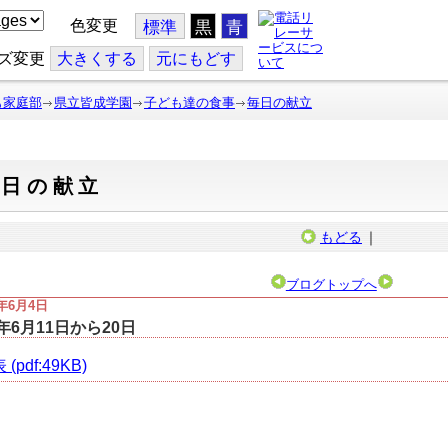
色変更
標準
黒
青
ズ変更
大
きくする
元
にもどす
も家庭部
県立皆成学園
子ども達の食事
毎日の献立
毎日の献立
もどる
｜
ブログトップへ
6年6月4日
6年6月11日から20日
(pdf:49KB)