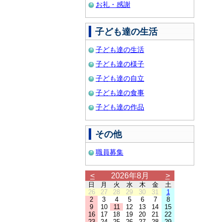
お礼・感謝
子ども達の生活
子ども達の生活
子ども達の様子
子ども達の自立
子ども達の食事
子ども達の作品
その他
職員募集
<
2026年8月
>
日
月
火
水
木
金
土
26
27
28
29
30
31
1
2
3
4
5
6
7
8
9
10
11
12
13
14
15
16
17
18
19
20
21
22
23
24
25
26
27
28
29