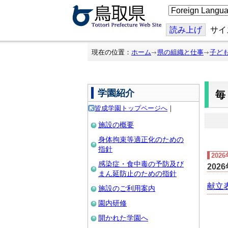
こ
の
ペ
ー
読み上げ
サイ
ジ
を
翻
現在の位置：
ホーム
県の組織と仕事
子ど
訳
す
る
学園紹介
皆成学園トップページへ
｜
施設の概要
身体拘束等適正化のための
指針
202
感染症・食中毒の予防及び
202
まん延防止のための指針
献立表 
施設のご利用案内
園内研修
開かれた学園へ