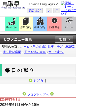
こ
の
ペ
読み上げ
大
元
ー
ジ
を
翻
訳
県外の方へ
分野で探す
組織で探す
防災 緊急
メニュー
す
る
現在の位置：
ホーム
県の組織と仕事
子ども家庭部
県立皆成学園
子ども達の食事
毎日の献立
毎日の献立
もどる
｜
ブログトップへ
2026年6月1日
2026年6月1日から10日