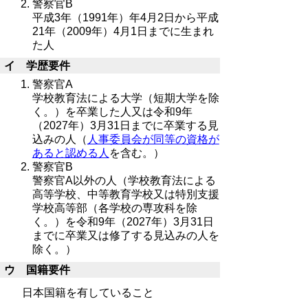
警察官B
平成3年（1991年）年4月2日から平成
21年（2009年）4月1日までに生まれ
た人
イ 学歴要件
警察官A
学校教育法による大学（短期大学を除
く。）を卒業した人又は令和9年
（2027年）3月31日までに卒業する見
込みの人（
人事委員会が同等の資格が
あると認める人
を含む。）
警察官B
警察官A以外の人（学校教育法による
高等学校、中等教育学校又は特別支援
学校高等部（各学校の専攻科を除
く。）を令和9年（2027年）3月31日
までに卒業又は修了する見込みの人を
除く。）
ウ 国籍要件
日本国籍を有していること