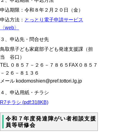
２、申込期限・申込方法
申込期限：令和８年２月２０日（金）
申込方法：
とっとり電子申請サービス
〈web〉
３、申込先・問合せ先
鳥取県子ども家庭部子ども発達支援課（担
当 谷口）
TEL ０８５７－２６－７８６５FAX０８５７
－２６－８１３６
メール kodomoshien@pref.tottori.lg.jp
４、申込用紙・チラシ
R7チラシ (pdf:318KB)
令和７年度発達障がい者相談支援
員等研修会