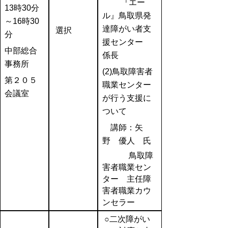
『エー
13時30分
ル』鳥取県発
～16時30
達障がい者支
選択
分
援センター
中部総合
係長
事務所
(2)鳥取障害者
第２０５
職業センター
会議室
が行う支援に
ついて
講師：矢
野 優人 氏
鳥取障
害者職業セン
ター 主任障
害者職業カウ
ンセラー
○二次障がい