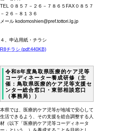
TEL ０８５７－２６－７８６５FAX０８５７
－２６－８１３６
メール kodomoshien@pref.tottori.lg.jp
４、申込用紙・チラシ
R8チラシ (pdf:440KB)
令和8年度鳥取県医療的ケア児等
コーディネーター養成研修（主
催：鳥取県医療的ケア児等支援セ
ンター総合窓口・東部相談窓口
（事務局））
本県では、医療的ケア児等が地域で安心して
生活できるよう、その支援を総合調整する人
材（以下「医療的ケア児等コーディネータ
ー」という。）を養成することを目的とし