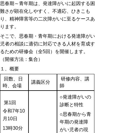
思春期～青年期は、発達障がいに起因する困
難さが顕在化しやすく、不適応、ひきこも
り、精神障害等の二次障がいに至るケースあ
ります。
そこで、思春期・青年期における発達障がい
児者の相談に適切に対応できる人材を育成す
るための研修会（全5回）を開催します。
（開催方法：集合）
１、概要
回数、日
研修内容
、講
講義区分
時、会場
師
○発達障がいの
第1回
診断と特性
令和7年10
○思春期から青
月10日
年期の発達障
13時30分
がい児者の現