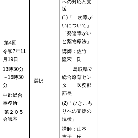
への対応と支
援
(1)
「二次障が
いについて」
「発達障がい
と薬物療法」
第4回
令和7年11
講師：佐竹
月19日
隆宏
氏
13時30分
鳥取県立
～16時30
総合療育セン
選択
分
ター 医務部
部長
中部総合
事務所
(2)
「ひきこも
りへの支援の
第２０５
会議室
現状」
講師：
山本
恵子
氏