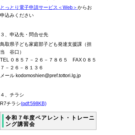
とっとり電子申請サービス＜Web＞
からお
申込みください
３、申込先・問合せ先
鳥取県子ども家庭部子ども発達支援課（担
当 谷口）
TEL ０８５７－２６－７８６５ FAX０８５
７－２６－８１３６
メール kodomoshien@pref.tottori.lg.jp
４、チラシ
R7チラシ
(pdf:598KB)
令和７年度ペアレント・トレーニ
ング講習会