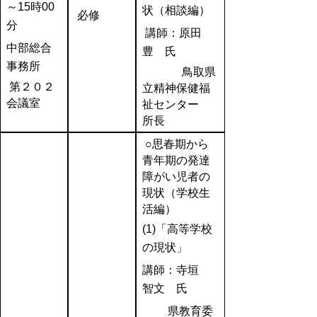
～15時00
状（相談編）
必修
分
講師：原田
中部総合
豊 氏
事務所
鳥取県
第２０２
立精神保健福
会議室
祉センター
所長
○思春期から
青年期の発達
障がい児者の
現状（学校生
活編）
(1)
「高等学校
の現状」
講師：寺垣
智文 氏
県教育委