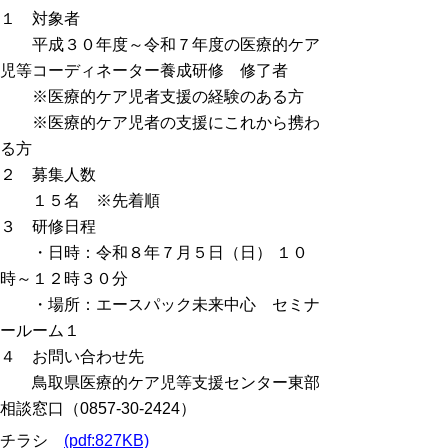
１ 対象者
平成３０年度～令和７年度の医療的ケア
児等コーディネーター養成研修 修了者
※医療的ケア児者支援の経験のある方
※医療的ケア児者の支援にこれから携わ
る方
２ 募集人数
１５名 ※先着順
３ 研修日程
・日時：令和８年７月５日（日） １０
時～１２時３０分
・場所：エースパック未来中心 セミナ
ールーム１
４ お問い合わせ先
鳥取県医療的ケア児等支援センター東部
相談窓口（0857-30-2424）
チラシ
(pdf:827KB)