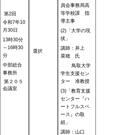
員会事務局高
等学校課 指
第2回
導主事
令和7年10
月30日
(2)「大学の現
状」
13時30分
～16時30
講師：井上
選択
分
菜穂 氏
中部総合
鳥取大学
事務所
学生支援セン
ター 准教授
第２０５
会議室
(3)「教育支援
センター『ハ
ートフルスペ
ース』の取
組」
講師：山口