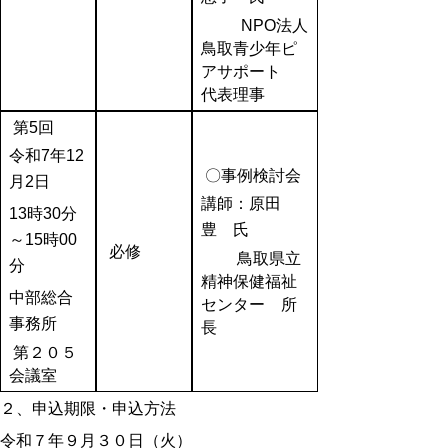
NPO法人
鳥取青少年ピ
アサポート
代表理事
第5回
令和7年12
〇事例検討会
月2日
講師：原田
13時30分
豊
氏
～15時00
必修
鳥取県立
分
精神保健福祉
中部総合
センター 所
事務所
長
第２０５
会議室
２、申込期限・申込方法
令和７年９月３０日（火）