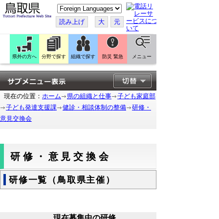
こ
の
ペ
読み上げ
大
元
ー
ジ
を
翻
訳
県外の方へ
分野で探す
組織で探す
防災 緊急
メニュー
す
る
現在の位置：
ホーム
県の組織と仕事
子ども家庭部
子ども発達支援課
健診・相談体制の整備
研修・
意見交換会
研修・意見交換会
研修一覧（鳥取県主催）
現在募集中の研修