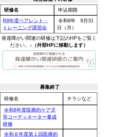
研修名
申込期限
R8年度ペアレント・
令和8年 8月31
トレーニング講習会
日（月）
発達障がい関連の研修は下記のHPをご覧く
ださい。↓
（外部HPに移動します）
募集終了
研修名
チラシなど
令和8年度医療的ケア児
等コーディネーター養成
研修
令和８年度第１回医療的