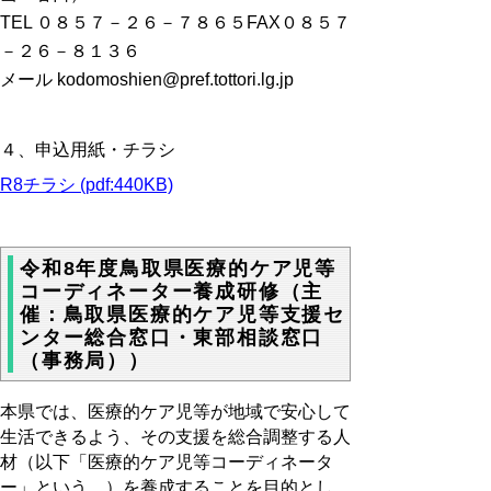
TEL ０８５７－２６－７８６５FAX０８５７
－２６－８１３６
メール kodomoshien@pref.tottori.lg.jp
４、申込用紙・チラシ
R8チラシ (pdf:440KB)
令和8年度鳥取県医療的ケア児等
コーディネーター養成研修（主
催：鳥取県医療的ケア児等支援セ
ンター総合窓口・東部相談窓口
（事務局））
本県では、医療的ケア児等が地域で安心して
生活できるよう、その支援を総合調整する人
材（以下「医療的ケア児等コーディネータ
ー」という。）を養成することを目的とし