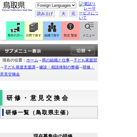
こ
の
ペ
読み上げ
大
元
ー
ジ
を
翻
訳
県外の方へ
分野で探す
組織で探す
防災 緊急
メニュー
す
る
現在の位置：
ホーム
県の組織と仕事
子ども家庭部
子ども発達支援課
健診・相談体制の整備
研修・
意見交換会
研修・意見交換会
研修一覧（鳥取県主催）
現在募集中の研修