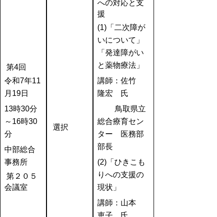
への対応と支
援
(1)
「二次障が
いについて」
「発達障がい
と薬物療法」
第4回
令和7年11
講師：佐竹
月19日
隆宏
氏
13時30分
鳥取県立
～16時30
総合療育セン
選択
分
ター 医務部
部長
中部総合
事務所
(2)
「ひきこも
りへの支援の
第２０５
会議室
現状」
講師：
山本
恵子
氏