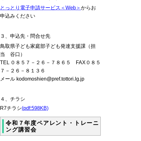
とっとり電子申請サービス＜Web＞
からお
申込みください
３、申込先・問合せ先
鳥取県子ども家庭部子ども発達支援課（担
当 谷口）
TEL ０８５７－２６－７８６５ FAX０８５
７－２６－８１３６
メール kodomoshien@pref.tottori.lg.jp
４、チラシ
R7チラシ
(pdf:598KB)
令和７年度ペアレント・トレーニ
ング講習会