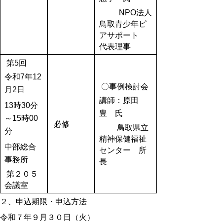
NPO法人
鳥取青少年ピ
アサポート
代表理事
第5回
令和7年12
〇事例検討会
月2日
講師：原田
13時30分
豊
氏
～15時00
必修
鳥取県立
分
精神保健福祉
中部総合
センター 所
事務所
長
第２０５
会議室
２、申込期限・申込方法
令和７年９月３０日（火）