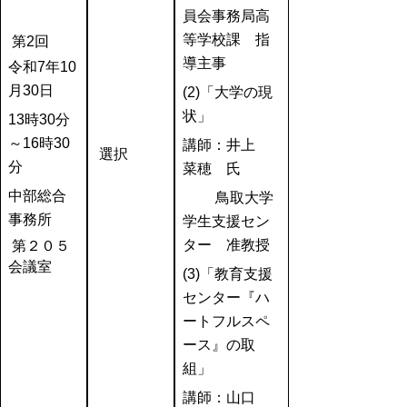
員会事務局高
等学校課 指
第2回
導主事
令和7年10
月30日
(2)「大学の現
状」
13時30分
～16時30
講師：井上
選択
分
菜穂 氏
中部総合
鳥取大学
事務所
学生支援セン
ター 准教授
第２０５
会議室
(3)「教育支援
センター『ハ
ートフルスペ
ース』の取
組」
講師：山口