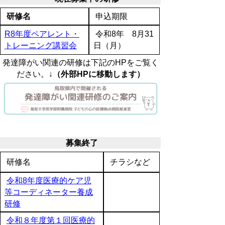
研修名
申込期限
R8年度ペアレント・
令和8年 8月31
トレーニング講習会
日（月）
発達障がい関連の研修は下記のHPをご覧く
ださい。↓
（外部HPに移動します）
募集終了
研修名
チラシなど
令和8年度医療的ケア児
等コーディネーター養成
研修
令和８年度第１回医療的