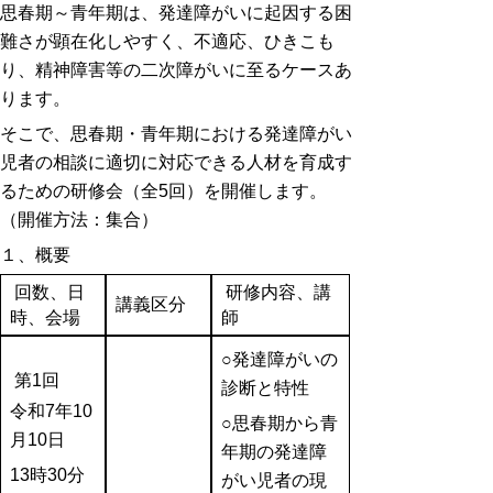
思春期～青年期は、発達障がいに起因する困
難さが顕在化しやすく、不適応、ひきこも
り、精神障害等の二次障がいに至るケースあ
ります。
そこで、思春期・青年期における発達障がい
児者の相談に適切に対応できる人材を育成す
るための研修会（全5回）を開催します。
（開催方法：集合）
１、概要
回数、日
研修内容
、講
講義区分
時、会場
師
○発達障がいの
第1回
診断と特性
令和7年10
○思春期から青
月10日
年期の発達障
13時30分
がい児者の現