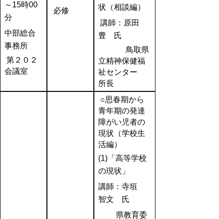
～15時00
状（相談編）
必修
分
講師：原田
中部総合
豊 氏
事務所
鳥取県
第２０２
立精神保健福
会議室
祉センター
所長
○思春期から
青年期の発達
障がい児者の
現状（学校生
活編）
(1)
「高等学校
の現状」
講師：寺垣
智文 氏
県教育委