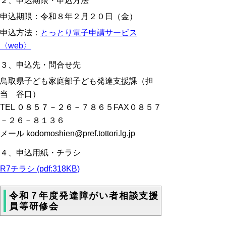
２、申込期限・申込方法
申込期限：令和８年２月２０日（金）
申込方法：
とっとり電子申請サービス
〈web〉
３、申込先・問合せ先
鳥取県子ども家庭部子ども発達支援課（担
当 谷口）
TEL ０８５７－２６－７８６５FAX０８５７
－２６－８１３６
メール kodomoshien@pref.tottori.lg.jp
４、申込用紙・チラシ
R7チラシ (pdf:318KB)
令和７年度発達障がい者相談支援
員等研修会