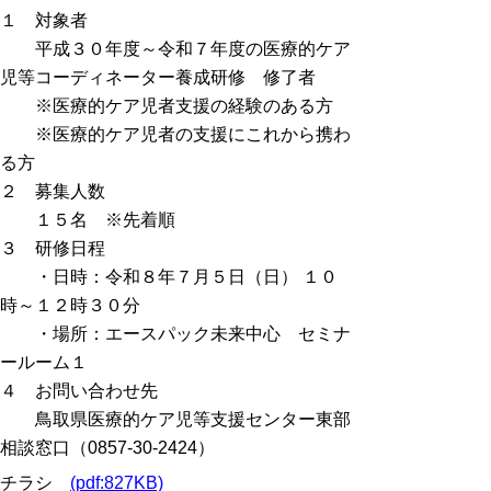
１ 対象者
平成３０年度～令和７年度の医療的ケア
児等コーディネーター養成研修 修了者
※医療的ケア児者支援の経験のある方
※医療的ケア児者の支援にこれから携わ
る方
２ 募集人数
１５名 ※先着順
３ 研修日程
・日時：令和８年７月５日（日） １０
時～１２時３０分
・場所：エースパック未来中心 セミナ
ールーム１
４ お問い合わせ先
鳥取県医療的ケア児等支援センター東部
相談窓口（0857-30-2424）
チラシ
(pdf:827KB)