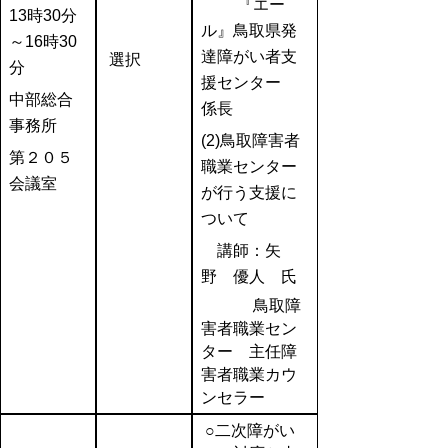
『エー
13時30分
ル』鳥取県発
～16時30
達障がい者支
選択
分
援センター
中部総合
係長
事務所
(2)鳥取障害者
第２０５
職業センター
会議室
が行う支援に
ついて
講師：矢
野 優人 氏
鳥取障
害者職業セン
ター 主任障
害者職業カウ
ンセラー
○二次障がい