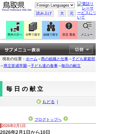
こ
の
ペ
読み上げ
大
元
ー
ジ
を
翻
訳
県外の方へ
分野で探す
組織で探す
防災 緊急
メニュー
す
る
現在の位置：
ホーム
県の組織と仕事
子ども家庭部
県立皆成学園
子ども達の食事
毎日の献立
毎日の献立
もどる
｜
ブログトップへ
2026年2月1日
2026年2月1日から10日