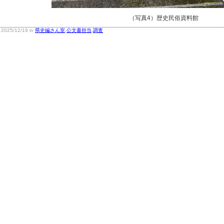
（写真4）歴史民俗資料館
2025/12/19 in
県史編さん室
,
公文書担当
,
調査