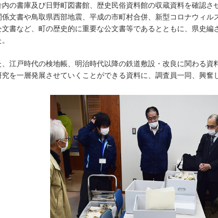
内の書庫及び日野町図書館、歴史民俗資料館の収蔵資料を確認さ
関係文書や鳥取県西部地震、平成の市町村合併、新型コロナウィル
公文書など、町の歴史的に重要な公文書等であるとともに、県史編
た。
、江戸時代の検地帳、明治時代以降の鉄道敷設・改良に関わる資
研究を一層発展させていくことができる資料に、調査員一同、興奮