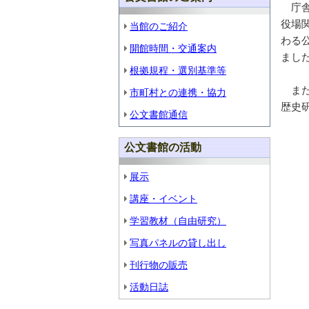
庁舎
役場
当館のご紹介
わる
開館時間・交通案内
まし
根拠規程・選別基準等
また
市町村との連携・協力
歴史
公文書館通信
公文書館の活動
展示
講座・イベント
学習教材（自由研究）
写真パネルの貸し出し
刊行物の販売
活動日誌