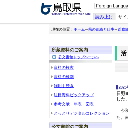
こ
の
ペ
ー
読み上げ
サイ
ジ
を
翻
現在の位置：
ホーム
県の組織と仕事
総務
訳
す
る
所蔵資料のご案内
公文書館トップページへ
資料の検索
資料の種別
利用手続き
202
日野
注目資料ピックアップ
した
参考文献・年表・図表
令和
とっとりデジタルコレクション
た。
公文書館のご案内