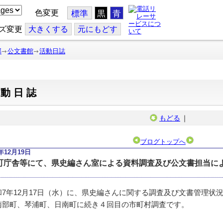
色変更
標準
黒
青
ズ変更
大
きくする
元
にもどす
部
公文書館
活動日誌
活動日誌
もどる
｜
ブログトップへ
5年12月19日
町庁舎等にて、県史編さん室による資料調査及び公文書担当に
。
7年12月17日（水）に、県史編さんに関する調査及び文書管理状
南部町、琴浦町、日南町に続き４回目の市町村調査です。