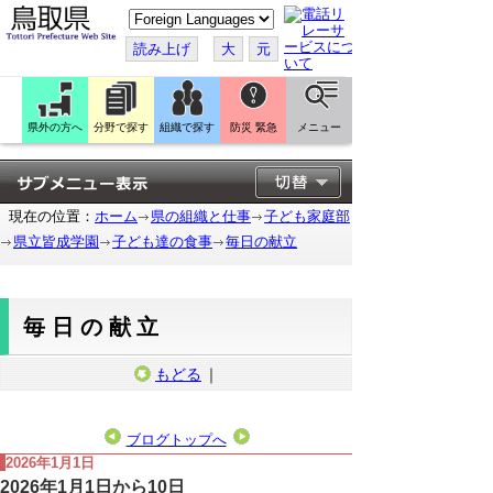
こ
の
ペ
読み上げ
大
元
ー
ジ
を
翻
訳
県外の方へ
分野で探す
組織で探す
防災 緊急
メニュー
す
る
現在の位置：
ホーム
県の組織と仕事
子ども家庭部
県立皆成学園
子ども達の食事
毎日の献立
毎日の献立
もどる
｜
ブログトップへ
2026年1月1日
2026年1月1日から10日