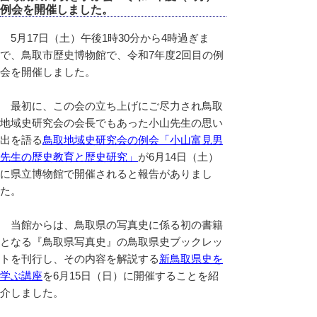
例会を開催しました。
5月17日（土）午後1時30分から4時過ぎま
で、鳥取市歴史博物館で、令和7年度2回目の例
会を開催しました。
最初に、この会の立ち上げにご尽力され鳥取
地域史研究会の会長でもあった小山先生の思い
出を語る
鳥取地域史研究会の例会「小山富見男
先生の歴史教育と歴史研究」
が6月14日（土）
に県立博物館で開催されると報告がありまし
た。
当館からは、鳥取県の写真史に係る初の書籍
となる『鳥取県写真史』の鳥取県史ブックレッ
トを刊行し、その内容を解説する
新鳥取県史を
学ぶ講座
を6月15日（日）に開催することを紹
介しました。