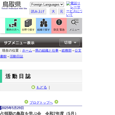
こ
の
ペ
読み上げ
大
元
ー
ジ
を
翻
訳
県外の方へ
分野で探す
組織で探す
防災 緊急
メニュー
す
る
現在の位置：
ホーム
県の組織と仕事
総務部
公文
書館
活動日誌
活動日誌
もどる
｜
ブログトップへ
2025年5月29日
占領期の鳥取を学ぶ会 令和7年度（5月）