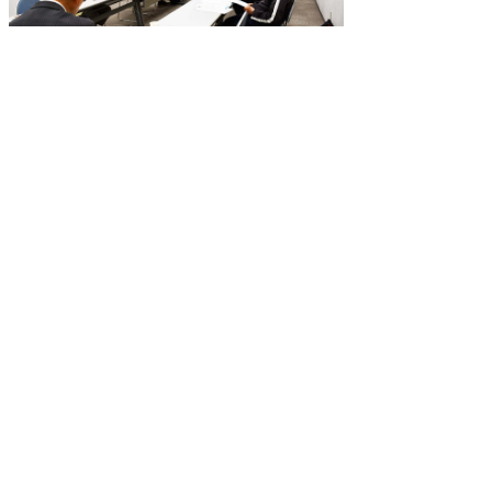
（写真3）解読の様子
また、戦前は地久節(皇后誕生日)が母の日と
位置付けられていたという話や、農地改革と財
産税がほぼ同時に始まり、農地を財産税として
物納するケースが多かったため、国の買収額が
安かったという話や、農地の小規模化により機
械化が進みにくくなったと聞いたというような
話もありました。