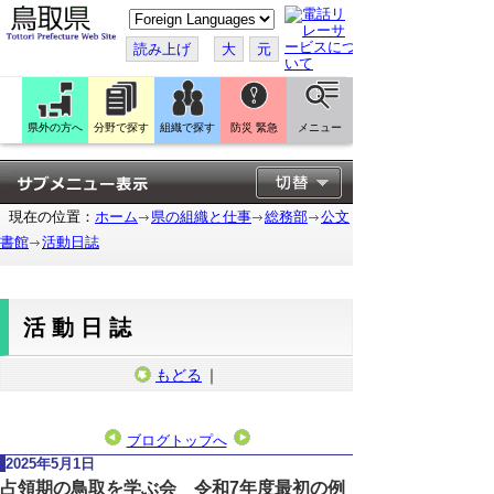
こ
の
ペ
読み上げ
大
元
ー
ジ
を
翻
訳
県外の方へ
分野で探す
組織で探す
防災 緊急
メニュー
す
る
現在の位置：
ホーム
県の組織と仕事
総務部
公文
書館
活動日誌
活動日誌
もどる
｜
ブログトップへ
2025年5月1日
占領期の鳥取を学ぶ会 令和7年度最初の例