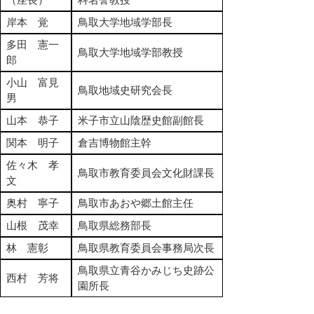
岸本 覚
鳥取大学地域学部長
多田 憲一
鳥取大学地域学部教授
郎
小山 富見
鳥取地域史研究会長
男
山本 恭子
米子市立山陰歴史館副館長
関本 明子
倉吉博物館主幹
佐々木 孝
鳥取市教育委員会文化財課長
文
奥村 寧子
鳥取市あおや郷土館主任
山根 茂幸
鳥取県総務部長
林 憲彰
鳥取県教育委員会事務局次長
鳥取県立青谷かみじち史跡公
西村 芳将
園所長