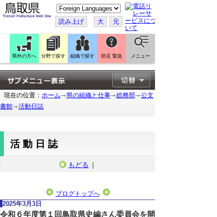
こ
の
ペ
読み上げ
大
元
ー
ジ
を
翻
訳
県外の方へ
分野で探す
組織で探す
防災 緊急
メニュー
す
る
現在の位置：
ホーム
県の組織と仕事
総務部
公文
書館
活動日誌
活動日誌
もどる
｜
ブログトップへ
2025年3月3日
令和６年度第１回鳥取県史編さん委員会を開