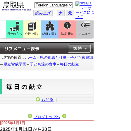
こ
の
ペ
読み上げ
大
元
ー
ジ
を
翻
訳
県外の方へ
分野で探す
組織で探す
防災 緊急
メニュー
す
る
現在の位置：
ホーム
県の組織と仕事
子ども家庭部
県立皆成学園
子ども達の食事
毎日の献立
毎日の献立
もどる
｜
ブログトップへ
2025年1月1日
2025年1月11日から20日