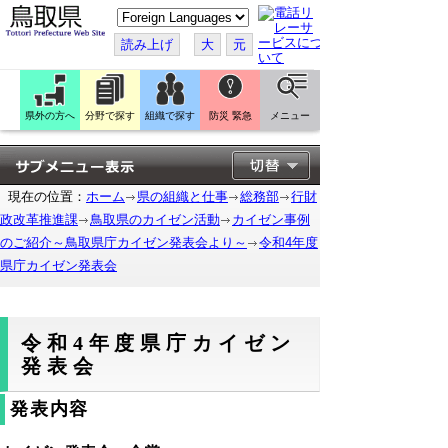
こ
の
ペ
読み上げ
大
元
ー
ジ
を
翻
訳
県外の方へ
分野で探す
組織で探す
防災 緊急
メニュー
す
る
現在の位置：
ホーム
県の組織と仕事
総務部
行財
政改革推進課
鳥取県のカイゼン活動
カイゼン事例
のご紹介～鳥取県庁カイゼン発表会より～
令和4年度
県庁カイゼン発表会
令和4年度県庁カイゼン
発表会
発表内容