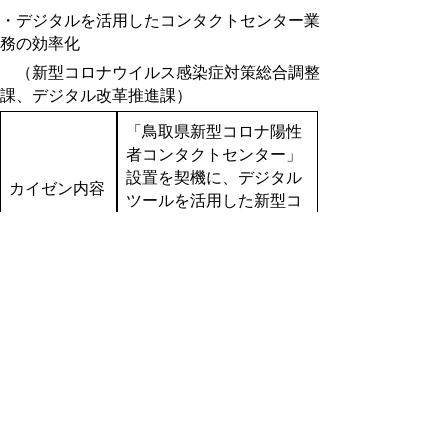
・
デジタルを活用したコンタクト
センター業
務の効率化
（新型コロナウイルス感染症対策総合調整
課、デジタル改革推進課）
「鳥取県新型コロナ陽性
者コンタクトセンター」
設置を契機に、デジタル
カイゼン内容
ツールを活用した新型コ
ロナ対応業務の効率化を
行った。
■コンタクトセンター登
録を電子申請での対応と
することで、登録者の利
便性向上および登録担当
職員の負担軽減を実現し
た。
カイゼン効果
■GIS (地理情報システム)