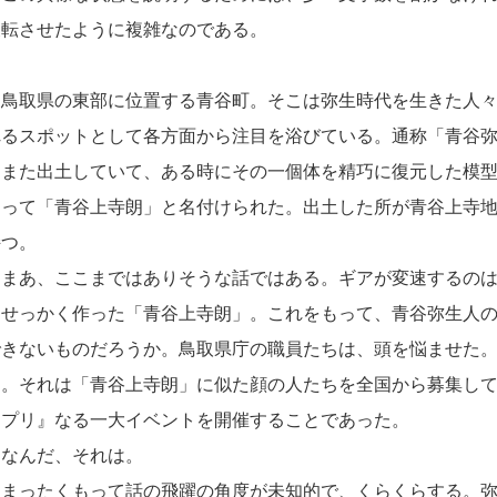
反転させたように複雑なのである。
鳥取県の東部に位置する青谷町。そこは弥生時代を生きた人々
れるスポットとして各方面から注目を浴びている。通称「青谷
あまた出土していて、ある時にその一個体を精巧に復元した模
よって「青谷上寺朗」と名付けられた。出土した所が青谷上寺
持つ。
まあ、ここまではありそうな話ではある。ギアが変速するのは
せっかく作った「青谷上寺朗」。これをもって、青谷弥生人の
できないものだろうか。鳥取県庁の職員たちは、頭を悩ませた
え。それは「青谷上寺朗」に似た顔の人たちを全国から募集し
ンプリ』なる一大イベントを開催することであった。
なんだ、それは。
まったくもって話の飛躍の角度が未知的で、くらくらする。弥