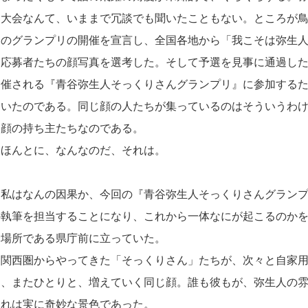
う大会なんて、いままで冗談でも聞いたこともない。ところが
このグランプリの開催を宣言し、全国各地から「我こそは弥生
た応募者たちの顔写真を選考した。そして予選を見事に通過し
開催される『青谷弥生人そっくりさんグランプリ』に参加する
ていたのである。同じ顔の人たちが集っているのはそういうわ
た顔の持ち主たちなのである。
ほんとに、なんなのだ、それは。
私はなんの因果か、今回の『青谷弥生人そっくりさんグランプ
の執筆を担当することになり、これから一体なにが起こるのか
合場所である県庁前に立っていた。
関西圏からやってきた「そっくりさん」たちが、次々と自家用
り、またひとりと、増えていく同じ顔。誰も彼もが、弥生人の
それは実に奇妙な景色であった。