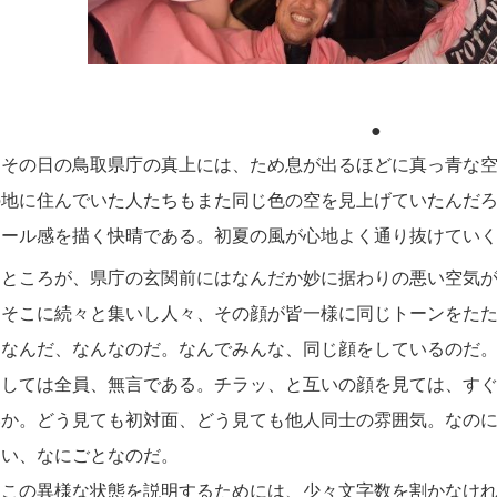
●
その日の鳥取県庁の真上には、ため息が出るほどに真っ青な空
の地に住んでいた人たちもまた同じ色の空を見上げていたんだ
ケール感を描く快晴である。初夏の風が心地よく通り抜けてい
ところが、県庁の玄関前にはなんだか妙に据わりの悪い空気が
そこに続々と集いし人々、その顔が皆一様に同じトーンをたた
なんだ、なんなのだ。なんでみんな、同じ顔をしているのだ。
にしては全員、無言である。チラッ、と互いの顔を見ては、す
いか。どう見ても初対面、どう見ても他人同士の雰囲気。なの
たい、なにごとなのだ。
この異様な状態を説明するためには、少々文字数を割かなけれ