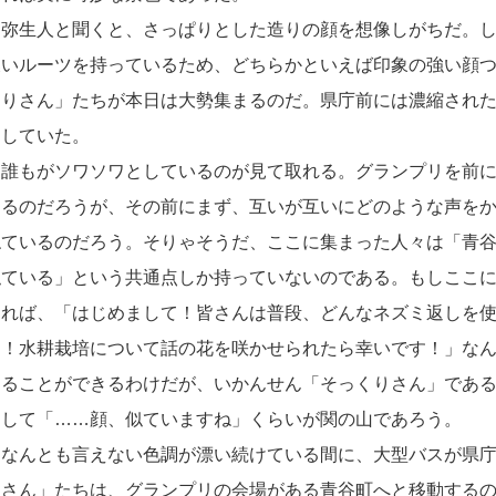
弥生人と聞くと、さっぱりとした造りの顔を想像しがちだ。し
濃いルーツを持っているため、どちらかといえば印象の強い顔
くりさん」たちが本日は大勢集まるのだ。県庁前には濃縮され
としていた。
誰もがソワソワとしているのが見て取れる。グランプリを前に
あるのだろうが、その前にまず、互いが互いにどのような声を
ねているのだろう。そりゃそうだ、ここに集まった人々は「青
似ている」という共通点しか持っていないのである。もしここ
あれば、「はじめまして！皆さんは普段、どんなネズミ返しを
は！水耕栽培について話の花を咲かせられたら幸いです！」な
することができるわけだが、いかんせん「そっくりさん」であ
として「……顔、似ていますね」くらいが関の山であろう。
なんとも言えない色調が漂い続けている間に、大型バスが県庁
りさん」たちは、グランプリの会場がある青谷町へと移動する