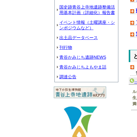
国史跡青谷上寺地遺跡整備活
用基本計画（詳細化）報告書
イベント情報（土曜講座・シ
ンポジウムなど）
出土品データベース
刊行物
青谷かみじち遺跡NEWS
青谷かみじちよもやま話
調達公告
ル
生
満