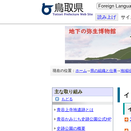
こ
の
ペ
ー
読み上げ
サイ
ジ
を
翻
訳
す
る
現在の位置：
ホーム
県の組織と仕事
地域
主な取り組み
もどる
青谷上寺地遺跡とは
青谷かみじち史跡公園公式HP
史跡公園の概要