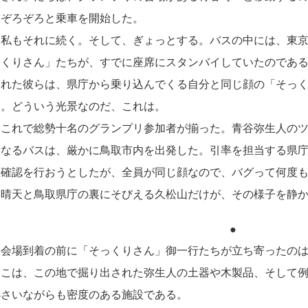
はぞろぞろと乗車を開始した。
私もそれに続く。そして、ぎょっとする。バスの中には、東京
っくりさん」たちが、すでに座席にスタンバイしていたのであ
された彼らは、県庁から乗り込んでくる自分と同じ顔の「そっ
た。どういう光景なのだ、これは。
これで総勢十名のグランプリ参加者が揃った。青谷弥生人のツ
稀なるバスは、厳かに鳥取市内を出発した。引率を担当する県
数確認を行おうとしたが、全員が同じ顔なので、バグって何度
晴天と鳥取県庁の裏にそびえる久松山だけが、その様子を静か
●
会場到着の前に「そっくりさん」御一行たちが立ち寄ったの
そこは、この地で掘り出された弥生人の土器や木製品、そして
小さいながらも密度のある施設である。