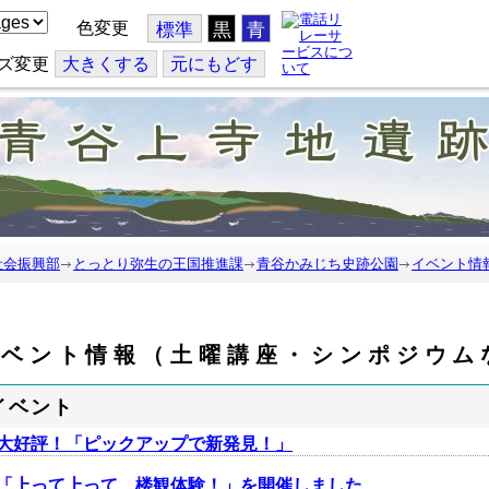
色変更
標準
黒
青
ズ変更
大
きくする
元
にもどす
社会振興部
とっとり弥生の王国推進課
青谷かみじち史跡公園
イベント情
イベント情報（土曜講座・シンポジウム
イベント
大好評！「ピックアップで新発見！」
「上って上って、楼観体験！」を開催しました