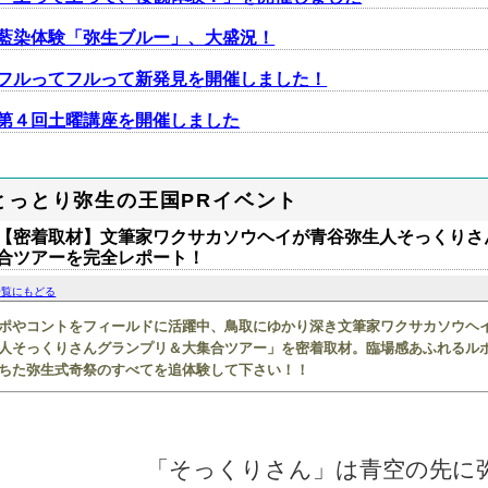
藍染体験「弥生ブルー」、大盛況！
フルってフルって新発見を開催しました！
第４回土曜講座を開催しました
とっとり弥生の王国PRイベント
【密着取材】文筆家ワクサカソウヘイが青谷弥生人そっくりさ
合ツアーを完全レポート！
一覧にもどる
ポやコントをフィールドに活躍中、鳥取にゆかり深き
文筆家ワクサカソウヘ
人そっくりさんグランプリ＆大集合ツアー」を密着取材。臨場感あふれるル
ちた弥生式奇祭のすべてを追体験して下さい！！
「そっくりさん」は青空の先に