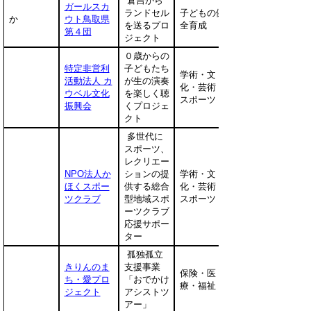
倉吉から
ガールスカ
ランドセル
子どもの健
か
ウト鳥取県
を送るプロ
全育成
第４団
ジェクト
０歳からの
特定非営利
子どもたち
学術・文
活動法人 カ
が生の演奏
化・芸術・
ウベル文化
を楽しく聴
スポーツ
振興会
くプロジェ
クト
多世代に
スポーツ、
レクリエー
NPO法人か
ションの提
学術・文
ほくスポー
供する総合
化・芸術・
ツクラブ
型地域スポ
スポーツ
ーツクラブ
応援サポー
ター
孤独孤立
きりんのま
支援事業
保険・医
ち・愛プロ
「おでかけ
療・福祉
ジェクト
アシストツ
アー」