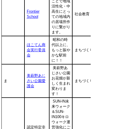
ことで地域
活性化・中
Frontier
高生にとっ
社会教育
School
ての地域内
の居場所作
りに繋がり
ます。
昭和の時
ほこてん商
代以上に、
会実行委員
もっと賑や
まちづくり
会
かな駅前
に！！
美萩野あ
じさい公園
美萩野あじ
お花畑が新
ま
さい公園愛
まちづくり
しく生まれ
護会
変わりま
す！
SUN-IN未
来ウォーク
＆SUN-
IN100キロ
ウォーク運
認定特定非
営強化にご