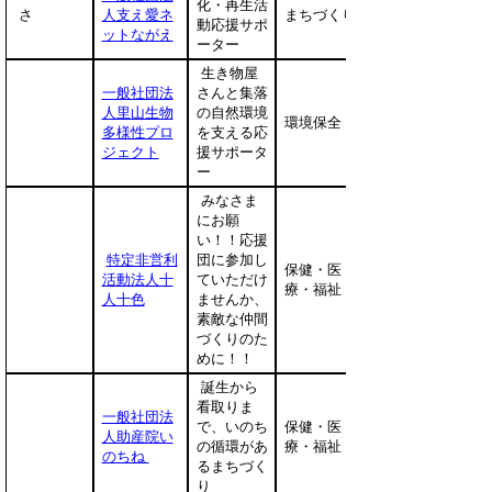
化・再生活
さ
人支え愛ネ
まちづくり
動応援サポ
ットながえ
ーター
生き物屋
一般社団法
さんと集落
人里山生物
の自然環境
環境保全
多様性プロ
を支える応
ジェクト
援サポータ
ー
みなさま
にお願
い！！応援
特定非営利
団に参加し
保健・医
活動法人十
ていただけ
療・福祉
人十色
ませんか、
素敵な仲間
づくりのた
めに！！
誕生から
看取りま
一般社団法
で、いのち
保健・医
人助産院い
の循環があ
療・福祉
のちね
るまちづく
り