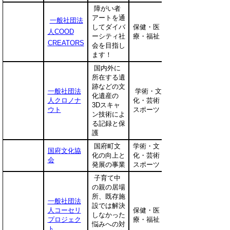
障がい者
アートを通
一般社団法
してダイバ
保健・医
人COOD
ーシティ社
療・福祉
CREATORS
会を目指し
ます！
国内外に
所在する遺
跡などの文
一般社団法
学術・文
化遺産の
人クロノナ
化・芸術・
3Dスキャ
ウト
スポーツ
ン技術によ
る記録と保
護
国府町文
学術・文
国府文化協
化の向上と
化・芸術・
会
発展の事業
スポーツ
子育て中
の親の居場
所、既存施
一般社団法
設では解決
人コーセリ
保健・医
しなかった
プロジェク
療・福祉
悩みへの対
ト