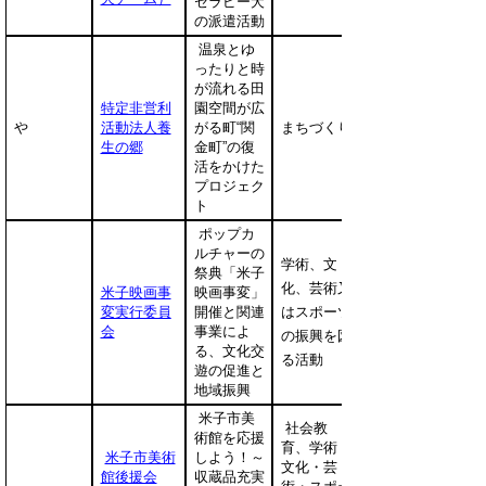
セラピー犬
の派遣活動
温泉とゆ
ったりと時
が流れる田
特定非営利
園空間が広
や
活動法人養
がる町“関
まちづくり
生の郷
金町”の復
活をかけた
プロジェク
ト
ポップカ
ルチャーの
学術、文
祭典「米子
化、芸術又
米子映画事
映画事変」
変実行委員
開催と関連
はスポーツ
会
事業によ
の振興を図
る、文化交
る活動
遊の促進と
地域振興
米子市美
社会教
術館を応援
育、学術・
米子市美術
しよう！～
文化・芸
館後援会
収蔵品充実