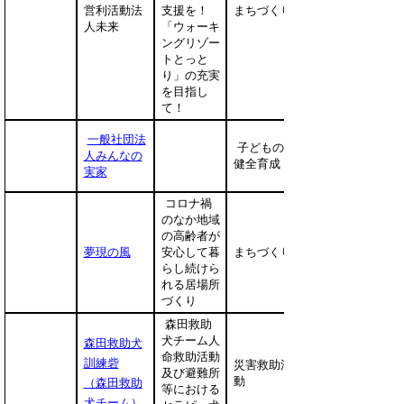
営利活動法
支援を！
まちづくり
人未来
「ウォーキ
ングリゾー
トとっと
り」の充実
を目指し
て！
一般社団法
子どもの
人みんなの
健全育成
実家
コロナ禍
のなか地域
の高齢者が
夢現の風
安心して暮
まちづくり
らし続けら
れる居場所
づくり
森田救助
犬チーム人
森田救助犬
命救助活動
訓練砦
災害救助活
及び避難所
動
（森田救助
等における
犬チーム）