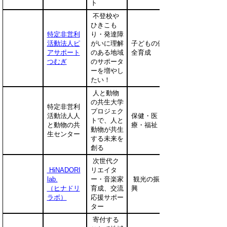
ト
不登校や
ひきこも
特定非営利
り・発達障
活動法人ピ
がいに理解
子どもの健
アサポート
のある地域
全育成
つむぎ
のサポータ
ーを増やし
たい！
人と動物
の共生大学
特定非営利
プロジェク
活動法人人
保健・医
トで、人と
と動物の共
療・福祉
動物が共生
生センター
する未来を
創る
次世代ク
HiNADORI
リエイタ
lab.
ー・音楽家
観光の振
（ヒナドリ
育成、交流
興
ラボ）
応援サポー
ター
寄付する