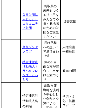
鳥取県の
未来をつく
公益財団法
る担い手を
人とっとり
みんなで応
災害支援
コミュニテ
援する地域
ィ財団
のための財
団をご支援
ください
届け平和
鳥取ゾンタ
への想い！
人権擁護・
クラブ
琴浦ひまわ
平和推進
り畑
特定非営利
体の不自
活動法人ト
由な方が安
ラベルフレ
心して出か
観光の振興
ンズ・とっ
ける旅づく
とり
り
鳥取市鹿
野町を演劇
を中心とし
特定非営利
学術・文
た創作と交
活動法人鳥
化・芸術・
流による
スポーツ
の劇場
「出会いと