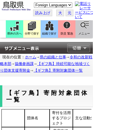
こ
の
ペ
読み上げ
大
元
ー
ジ
を
翻
訳
県外の方へ
分野で探す
組織で探す
防災 緊急
メニュー
す
る
現在の位置：
ホーム
県の組織と仕事
令和の改新戦
略本部
協働参画課
【ギフ鳥】持続可能な地域づく
り団体支援寄附金
【ギフ鳥】寄附対象団体一覧
【ギフ鳥】寄附対象団体
一覧
寄付を活用
団体名
するプロジ
主な活動分野
ェクト