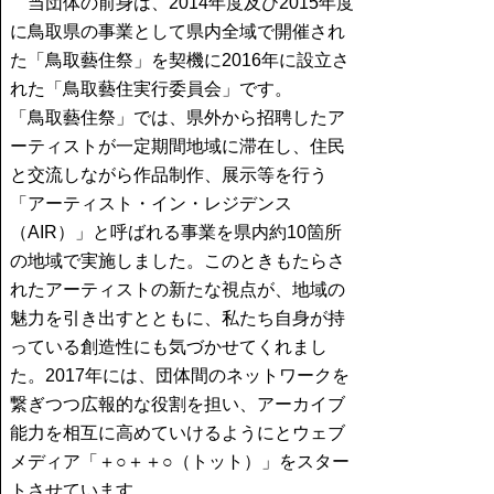
当団体
の前身は、2014年度及び2015年度
に鳥取県の事業として県内全域で開催され
た「鳥取藝住祭」を契機に2016年に設立さ
れた「鳥取藝住実行委員会」です。
「鳥取藝住祭」では、県外から招聘したア
ーティストが一定期間地域に滞在し、住民
と交流しながら作品制作、展示等を行う
「アーティスト・イン・レジデンス
（AIR）」と呼ばれる事業を県内約10箇所
の地域で実施しました。このときもたらさ
れたアーティストの新たな視点が、地域の
魅力を引き出すとともに、私たち自身が持
っている創造性にも気づかせてくれまし
た。2017年には、団体間のネットワークを
繋ぎつつ広報的な役割を担い、アーカイブ
能力を相互に高めていけるようにとウェブ
メディア「＋○＋＋○（トット）」をスター
トさせています。