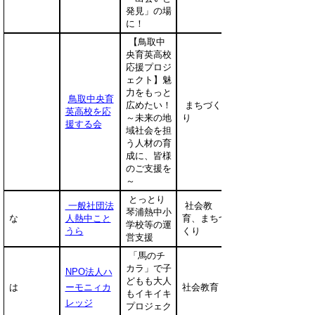
発見」の場
に！
【鳥取中
央育英高校
応援プロジ
ェクト】魅
力をもっと
鳥取中央育
広めたい！
まちづく
英高校を応
～未来の地
り
援する会
域社会を担
う人材の育
成に、皆様
のご支援を
～
とっとり
一般社団法
社会教
琴浦熱中小
な
人熱中こと
育、まちづ
学校等の運
うら
くり
営支援
「馬のチ
カラ」で子
NPO法人ハ
どもも大人
は
ーモニィカ
社会教育
もイキイキ
レッジ
プロジェク