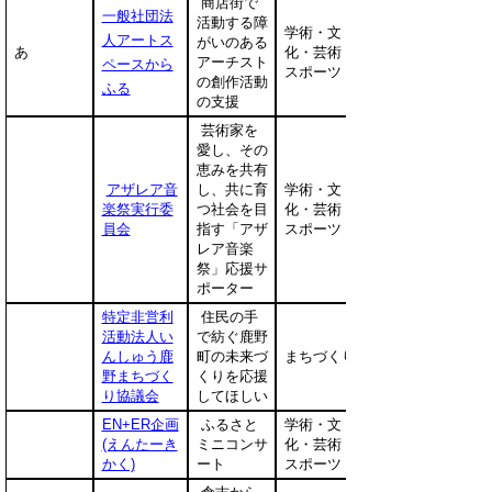
商店街で
一般社団法
活動する障
学術・文
人アートス
がいのある
あ
化・芸術・
アーチスト
ペースから
スポーツ
の創作活動
ふる
の支援
芸術家を
愛し、その
恵みを共有
アザレア音
し、共に育
学術・文
楽祭実行委
つ社会を目
化・芸術・
員会
指す「アザ
スポーツ
レア音楽
祭」応援サ
ポーター
特定非営利
住民の手
活動法人い
で紡ぐ鹿野
んしゅう鹿
町の未来づ
まちづくり
野まちづく
くりを応援
り協議会
してほしい
EN+ER企画
ふるさと
学術・文
(えんたーき
ミニコンサ
化・芸術・
かく)
ート
スポーツ