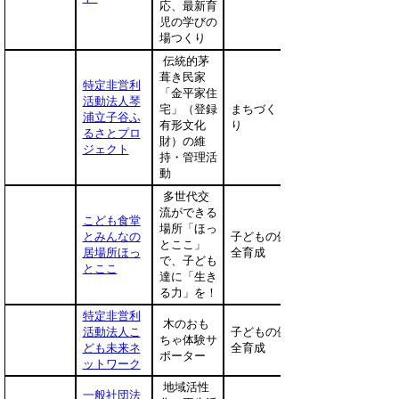
応、最新育
児の学びの
場つくり
伝統的茅
葺き民家
特定非営利
「金平家住
活動法人琴
宅」（登録
まちづく
浦立子谷ふ
有形文化
り
るさとプロ
財）の維
ジェクト
持・管理活
動
多世代交
流ができる
こども食堂
場所「ほっ
とみんなの
子どもの健
とここ」
居場所ほっ
全育成
で、子ども
とここ
達に「生き
る力」を！
特定非営利
木のおも
活動法人こ
子どもの健
ちゃ体験サ
ども未来ネ
全育成
ポーター
ットワーク
地域活性
一般社団法