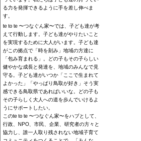
る力を発揮できるように手を差し伸べま
す。
te to te 〜つなぐん家〜では、子ども達が考
えて行動します。子ども達がやりたいこと
を実現するために大人がいます。子ども達
がこの拠点で「時を刻み」地域の方達に
「包み育まれる」。どの子もその子らしい
健やかな成長と発達を、地域のみんなで見
守る。子ども達がいつか「ここで生まれて
よかった」「やっぱり鳥取が好き」そう実
感できる鳥取県であればいいな。どの子も
その子らしく大人への道を歩んでいけるよ
うにサポートしたい。
このte to te 〜つなぐん家〜をハブとして、
行政、NPO、市民、企業、研究者の方々と
協力し、誰一人取り残されない地域子育て
コミュニティをつくることで、「みんな