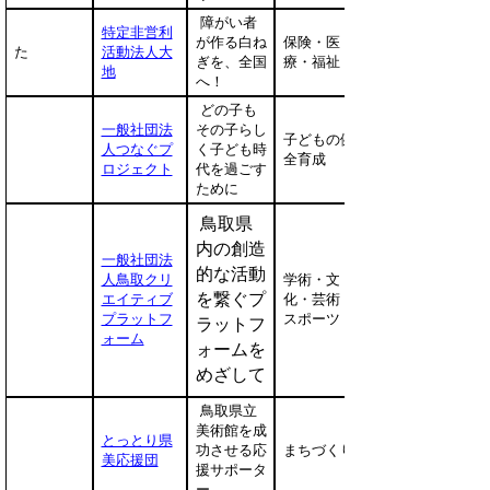
障がい者
特定非営利
が作る白ね
保険・医
た
活動法人大
ぎを、全国
療・福祉
地
へ！
どの子も
一般社団法
その子らし
子どもの健
人つなぐプ
く子ども時
全育成
ロジェクト
代を過ごす
ために
鳥取県
内の創造
一般社団法
的な活動
人鳥取クリ
学術・文
を繋ぐプ
エイティブ
化・芸術・
プラットフ
スポーツ
ラットフ
ォーム
ォームを
めざして
鳥取県立
美術館を成
とっとり県
功させる応
まちづくり
美応援団
援サポータ
ー