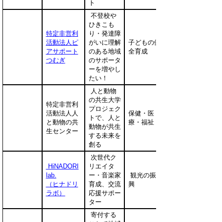
ト
不登校や
ひきこも
特定非営利
り・発達障
活動法人ピ
がいに理解
子どもの健
アサポート
のある地域
全育成
つむぎ
のサポータ
ーを増やし
たい！
人と動物
の共生大学
特定非営利
プロジェク
活動法人人
保健・医
トで、人と
と動物の共
療・福祉
動物が共生
生センター
する未来を
創る
次世代ク
HiNADORI
リエイタ
lab.
ー・音楽家
観光の振
（ヒナドリ
育成、交流
興
ラボ）
応援サポー
ター
寄付する