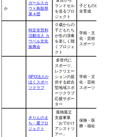
倉吉から
ガールスカ
ランドセル
子どもの健
か
ウト鳥取県
を送るプロ
全育成
第４団
ジェクト
０歳からの
特定非営利
子どもたち
学術・文
活動法人 カ
が生の演奏
化・芸術・
ウベル文化
を楽しく聴
スポーツ
振興会
くプロジェ
クト
多世代に
スポーツ、
レクリエー
NPO法人か
ションの提
学術・文
ほくスポー
供する総合
化・芸術・
ツクラブ
型地域スポ
スポーツ
ーツクラブ
応援サポー
ター
孤独孤立
きりんのま
支援事業
保険・医
ち・愛プロ
「おでかけ
療・福祉
ジェクト
アシストツ
アー」