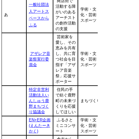
商店街で
一般社団法
活動する障
学術・文
人アートス
がいのある
あ
化・芸術・
アーチスト
ペースから
スポーツ
の創作活動
ふる
の支援
芸術家を
愛し、その
恵みを共有
アザレア音
し、共に育
学術・文
楽祭実行委
つ社会を目
化・芸術・
員会
指す「アザ
スポーツ
レア音楽
祭」応援サ
ポーター
特定非営利
住民の手
活動法人い
で紡ぐ鹿野
んしゅう鹿
町の未来づ
まちづくり
野まちづく
くりを応援
り協議会
してほしい
EN+ER企画
ふるさと
学術・文
(えんたーき
ミニコンサ
化・芸術・
かく)
ート
スポーツ