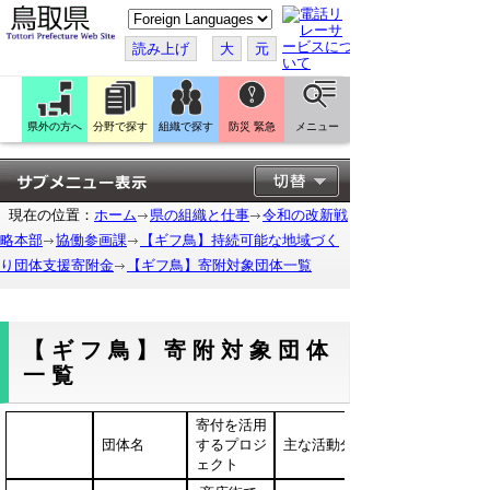
こ
の
ペ
読み上げ
大
元
ー
ジ
を
翻
訳
県外の方へ
分野で探す
組織で探す
防災 緊急
メニュー
す
る
現在の位置：
ホーム
県の組織と仕事
令和の改新戦
略本部
協働参画課
【ギフ鳥】持続可能な地域づく
り団体支援寄附金
【ギフ鳥】寄附対象団体一覧
【ギフ鳥】寄附対象団体
一覧
寄付を活用
団体名
するプロジ
主な活動分野
ェクト