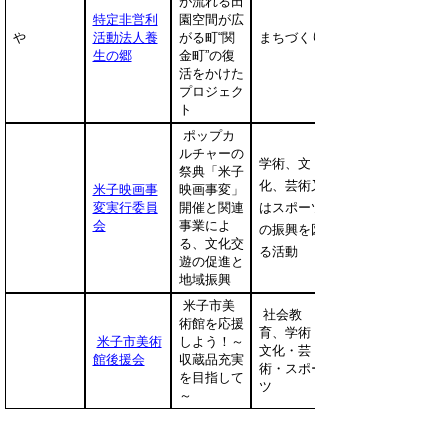
が流れる田
特定非営利
園空間が広
や
活動法人養
がる町“関
まちづくり
生の郷
金町”の復
活をかけた
プロジェク
ト
ポップカ
ルチャーの
学術、文
祭典「米子
化、芸術又
米子映画事
映画事変」
変実行委員
開催と関連
はスポーツ
会
事業によ
の振興を図
る、文化交
る活動
遊の促進と
地域振興
米子市美
社会教
術館を応援
育、学術・
米子市美術
しよう！～
文化・芸
館後援会
収蔵品充実
術・スポー
を目指して
ツ
～