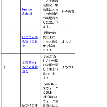
ことで地域
活性化・中
Frontier
高生にとっ
社会教育
School
ての地域内
の居場所作
りに繋がり
ます。
昭和の時
ほこてん商
代以上に、
会実行委員
もっと賑や
まちづくり
会
かな駅前
に！！
美萩野あ
じさい公園
美萩野あじ
お花畑が新
ま
さい公園愛
まちづくり
しく生まれ
護会
変わりま
す！
SUN-IN未
来ウォーク
＆SUN-
IN100キロ
ウォーク運
認定特定非
営強化にご