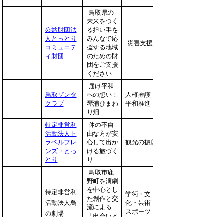
鳥取県の
未来をつく
公益財団法
る担い手を
人とっとり
みんなで応
災害支援
コミュニテ
援する地域
ィ財団
のための財
団をご支援
ください
届け平和
鳥取ゾンタ
への想い！
人権擁護・
クラブ
琴浦ひまわ
平和推進
り畑
特定非営利
体の不自
活動法人ト
由な方が安
ラベルフレ
心して出か
観光の振興
ンズ・とっ
ける旅づく
とり
り
鳥取市鹿
野町を演劇
を中心とし
特定非営利
学術・文
た創作と交
活動法人鳥
化・芸術・
流による
スポーツ
の劇場
「出会いと