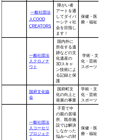
障がい者
アートを通
一般社団法
してダイバ
保健・医
人COOD
ーシティ社
療・福祉
CREATORS
会を目指し
ます！
国内外に
所在する遺
跡などの文
一般社団法
学術・文
化遺産の
人クロノナ
化・芸術・
3Dスキャ
ウト
スポーツ
ン技術によ
る記録と保
護
国府町文
学術・文
国府文化協
化の向上と
化・芸術・
会
発展の事業
スポーツ
子育て中
の親の居場
所、既存施
一般社団法
設では解決
人コーセリ
保健・医
しなかった
プロジェク
療・福祉
悩みへの対
ト