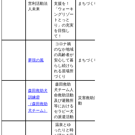
営利活動法
支援を！
まちづくり
人未来
「ウォーキ
ングリゾー
トとっと
り」の充実
を目指し
て！
コロナ禍
のなか地域
の高齢者が
夢現の風
安心して暮
まちづくり
らし続けら
れる居場所
づくり
森田救助
犬チーム人
森田救助犬
命救助活動
訓練砦
災害救助活
及び避難所
動
（森田救助
等における
犬チーム）
セラピー犬
の派遣活動
温泉とゆ
ったりと時