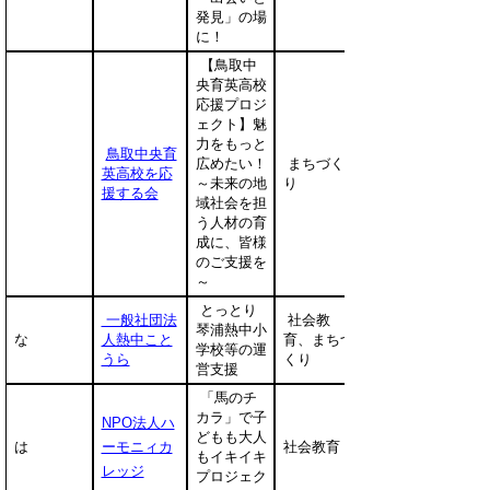
発見」の場
に！
【鳥取中
央育英高校
応援プロジ
ェクト】魅
力をもっと
鳥取中央育
広めたい！
まちづく
英高校を応
～未来の地
り
援する会
域社会を担
う人材の育
成に、皆様
のご支援を
～
とっとり
一般社団法
社会教
琴浦熱中小
な
人熱中こと
育、まちづ
学校等の運
うら
くり
営支援
「馬のチ
カラ」で子
NPO法人ハ
どもも大人
は
ーモニィカ
社会教育
もイキイキ
レッジ
プロジェク