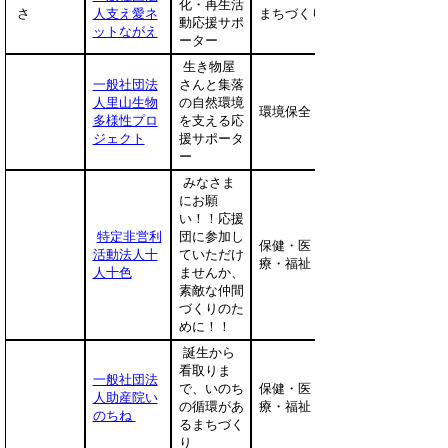
化・再生活
さ
人支え愛ネ
まちづくり
動応援サポ
ットながえ
ーター
生き物屋
一般社団法
さんと集落
人里山生物
の自然環境
環境保全
多様性プロ
を支える応
ジェクト
援サポータ
ー
みなさま
にお願
い！！応援
特定非営利
団に参加し
保健・医
活動法人十
ていただけ
療・福祉
人十色
ませんか、
素敵な仲間
づくりのた
めに！！
誕生から
看取りま
一般社団法
で、いのち
保健・医
人助産院い
の循環があ
療・福祉
のちね
るまちづく
り