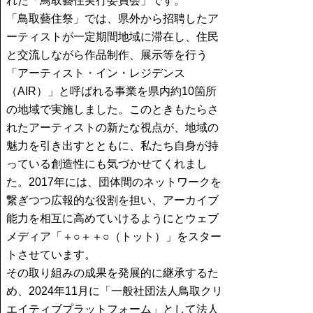
れた「鳥取藝住実行委員会」です。
「鳥取藝住祭」では、県外から招聘したア
ーティストが一定期間地域に滞在し、住民
と交流しながら作品制作、展示等を行う
「アーティスト・イン・レジデンス
（AIR）」と呼ばれる事業を県内約10箇所
の地域で実施しました。このときもたらさ
れたアーティストの新たな視点が、地域の
魅力を引き出すとともに、私たち自身が持
っている創造性にも気づかせてくれまし
た。2017年には、団体間のネットワークを
繋ぎつつ広報的な役割を担い、アーカイブ
能力を相互に高めていけるようにとウェブ
メディア「＋○＋＋○（トット）」をスター
トさせています。
その取り組みの成果を発展的に継承するた
め、2024年11月に「一般社団法人鳥取クリ
エイティブプラットフォーム」として法人