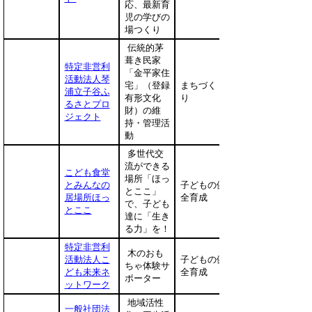
応、最新育
児の学びの
場つくり
伝統的茅
葺き民家
特定非営利
「金平家住
活動法人琴
宅」（登録
まちづく
浦立子谷ふ
有形文化
り
るさとプロ
財）の維
ジェクト
持・管理活
動
多世代交
流ができる
こども食堂
場所「ほっ
とみんなの
子どもの健
とここ」
居場所ほっ
全育成
で、子ども
とここ
達に「生き
る力」を！
特定非営利
木のおも
活動法人こ
子どもの健
ちゃ体験サ
ども未来ネ
全育成
ポーター
ットワーク
地域活性
一般社団法