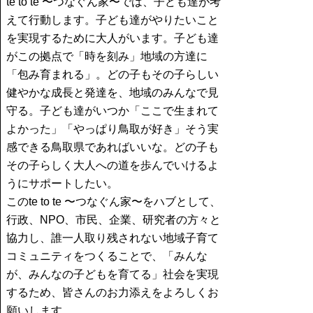
te to te 〜つなぐん家〜では、子ども達が考
えて行動します。子ども達がやりたいこと
を実現するために大人がいます。子ども達
がこの拠点で「時を刻み」地域の方達に
「包み育まれる」。どの子もその子らしい
健やかな成長と発達を、地域のみんなで見
守る。子ども達がいつか「ここで生まれて
よかった」「やっぱり鳥取が好き」そう実
感できる鳥取県であればいいな。どの子も
その子らしく大人への道を歩んでいけるよ
うにサポートしたい。
このte to te 〜つなぐん家〜をハブとして、
行政、NPO、市民、企業、研究者の方々と
協力し、誰一人取り残されない地域子育て
コミュニティをつくることで、「みんな
が、みんなの子どもを育てる」社会を実現
するため、皆さんのお力添えをよろしくお
願いします。