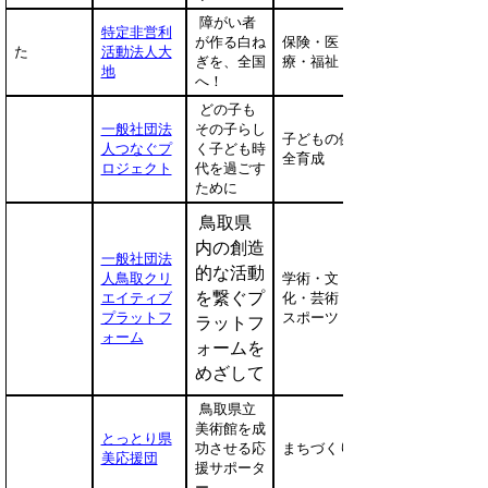
障がい者
特定非営利
が作る白ね
保険・医
た
活動法人大
ぎを、全国
療・福祉
地
へ！
どの子も
一般社団法
その子らし
子どもの健
人つなぐプ
く子ども時
全育成
ロジェクト
代を過ごす
ために
鳥取県
内の創造
一般社団法
的な活動
人鳥取クリ
学術・文
を繋ぐプ
エイティブ
化・芸術・
プラットフ
スポーツ
ラットフ
ォーム
ォームを
めざして
鳥取県立
美術館を成
とっとり県
功させる応
まちづくり
美応援団
援サポータ
ー