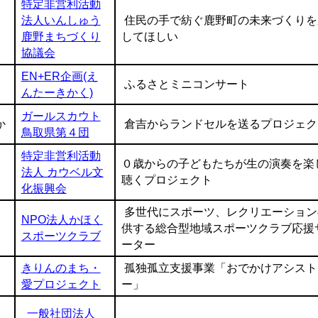
特定非営利活動
法人いんしゅう
住民の手で紡ぐ鹿野町の未来づくりを
鹿野まちづくり
してほしい
協議会
EN+ER企画(え
ふるさとミニコンサート
んたーきかく)
ガールスカウト
か
倉吉からランドセルを送るプロジェク
鳥取県第４団
特定非営利活動
０歳からの子どもたちが生の演奏を楽
法人 カウベル文
聴くプロジェクト
化振興会
多世代にスポーツ、レクリエーション
NPO法人かほく
供する総合型地域スポーツクラブ応援
スポーツクラブ
ーター
きりんのまち・
孤独孤立支援事業「おでかけアシスト
愛プロジェクト
ー」
一般社団法人