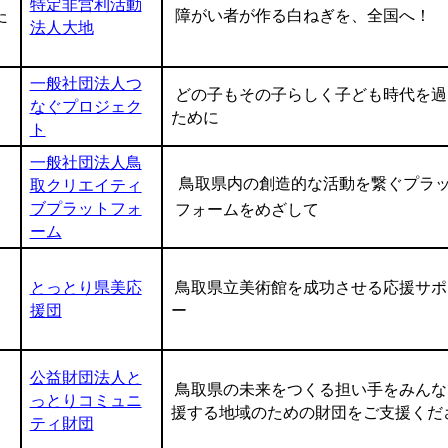
特定非営利活動
た
障がい者が作る白ねぎを、全国へ！
法人大地
一般社団法人つ
どの子もその子らしく子ども時代を過
なぐプロジェク
ために
ト
一般社団法人鳥
鳥取県内の創造的な活動を繋ぐプラ
取クリエイティ
ブプラットフォ
フォームをめざして
ーム
とっとり県美応
鳥取県立美術館を成功させる応援サポ
援団
ー
公益財団法人と
鳥取県の未来をつくる担い手をみんな
っとりコミュニ
援する地域のための財団をご支援くだ
ティ財団