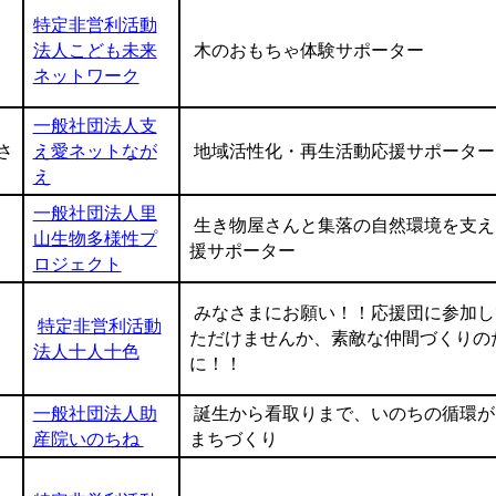
特定非営利活動
法人こども未来
木のおもちゃ体験サポーター
ネットワーク
一般社団法人支
さ
え愛ネットなが
地域活性化・再生活動応援サポーター
え
一般社団法人里
生き物屋さんと集落の自然環境を支え
山生物多様性プ
援サポーター
ロジェクト
みなさまにお願い！！応援団に参加し
特定非営利活動
ただけませんか、素敵な仲間づくりの
法人十人十色
に！！
一般社団法人助
誕生から看取りまで、いのちの循環が
産院いのちね
まちづくり