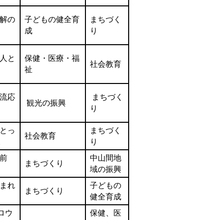
解の
子どもの健全育
まちづく
成
り
人と
保健・医療・福
社会教育
祉
流応
まちづく
観光の振興
り
とっ
まちづく
社会教育
。
り
前
中山間地
まちづくり
域の振興
まれ
子どもの
まちづくり
健全育成
キロウ
保健、医