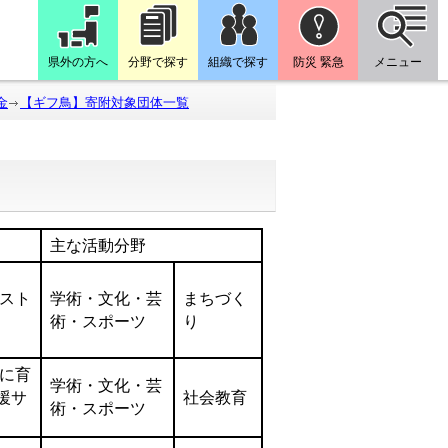
県外の方へ
分野で探す
組織で探す
防災 緊急
メニュー
金
【ギフ鳥】寄附対象団体一覧
主な活動分野
スト
学術・文化・芸
まちづく
術・スポーツ
り
に育
学術・文化・芸
援サ
社会教育
術・スポーツ