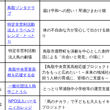
鳥取ゾンタクラ
届け平和への想い！琴浦ひまわり畑
ブ
特定非営利活動
法人トラベルフ
体の不自由な方が安心して出かける旅
レンズ・とっと
り
り
特定非営利活動
鳥取市鹿野町を演劇を中心とした創作
流による「出会いと発見」の場に！
法人鳥の劇場
【鳥取中央育英高校応援プロジェクト
鳥取中央育英高
力をもっと広めたい！～未来の地域社
校を応援する会
担う人材の育成に、皆様のご支援を～
一般社団法人熱
な
とっとり琴浦熱中小学校等の運営支援
中ことうら
NPO法人ハーモ
「馬のチカラ」で子どもも大人もイキ
は
プロジェクト
ニィカレッジ