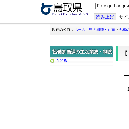
こ
の
ペ
ー
読み上げ
サイ
ジ
を
翻
現在の位置：
ホーム
県の組織と仕事
令和
訳
す
る
協働参画課の主な業務・制度
もどる
｜