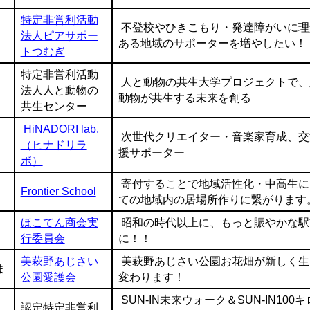
特定非営利活動
不登校やひきこもり・発達障がいに理
法人ピアサポー
ある地域のサポーターを増やしたい！
トつむぎ
特定非営利活動
人と動物の共生大学プロジェクトで、
法人人と動物の
動物が共生する未来を創る
共生センター
HiNADORI lab.
次世代クリエイター・音楽家育成、交
（ヒナドリラ
援サポーター
ボ）
寄付することで地域活性化・中高生に
Frontier School
ての地域内の居場所作りに繋がります
ほこてん商会実
昭和の時代以上に、もっと賑やかな駅
行委員会
に！！
美萩野あじさい
美萩野あじさい公園お花畑が新しく生
ま
公園愛護会
変わります！
SUN-IN未来ウォーク＆SUN-IN100
認定特定非営利