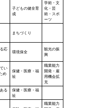
学術・文
子どもの健全育
化・芸
成
術・スポ
ーツ
まちづくり
る応
観光の振
環境保全
興
職業能力
てい
保健・医療・福
開発・雇
ため
祉
用機会拡
充
ある
保健・医療・福
祉
職業能力