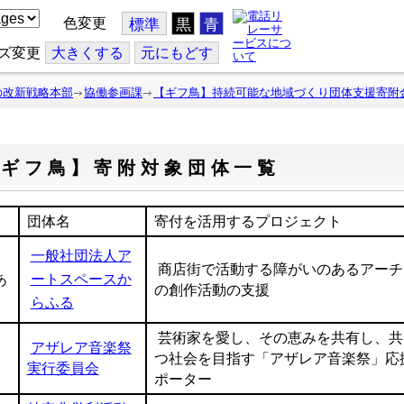
色変更
標準
黒
青
ズ変更
大
きくする
元
にもどす
の改新戦略本部
協働参画課
【ギフ鳥】持続可能な地域づくり団体支援寄附
【ギフ鳥】寄附対象団体一覧
団体名
寄付を活用するプロジェクト
一般社団法人ア
商店街で活動する障がいのあるアーチ
あ
ートスペースか
の創作活動の支援
らふる
芸術家を愛し、その恵みを共有し、共
アザレア音楽祭
つ社会を目指す「アザレア音楽祭」応
実行委員会
ポーター