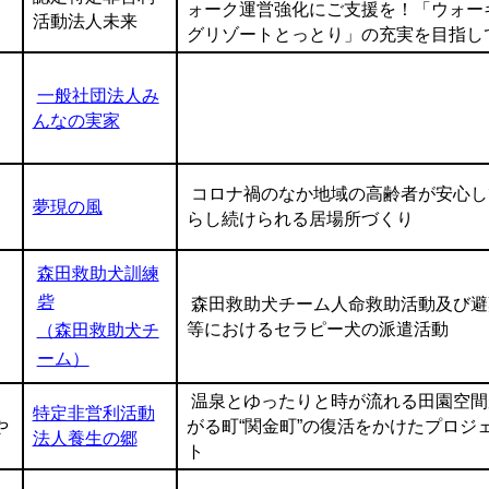
ォーク運営強化にご支援を！「ウォー
活動法人未来
グリゾートとっとり」の充実を目指し
一般社団法人み
んなの実家
コロナ禍のなか地域の高齢者が安心し
夢現の風
らし続けられる居場所づくり
森田救助犬訓練
砦
森田救助犬チーム人命救助活動及び避
等におけるセラピー犬の派遣活動
（森田救助犬チ
ーム）
温泉とゆったりと時が流れる田園空間
特定非営利活動
や
がる町“関金町”の復活をかけたプロジ
法人養生の郷
ト