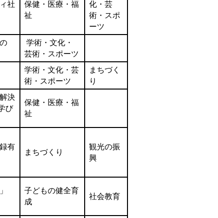
ィ社
保健・医療・福
化・芸
祉
術・スポ
ーツ
の
学術・文化・
芸術・スポーツ
学術・文化・芸
まちづく
術・スポーツ
り
解決
保健・医療・福
学び
祉
録有
観光の振
まちづくり
興
」
子どもの健全育
社会教育
成