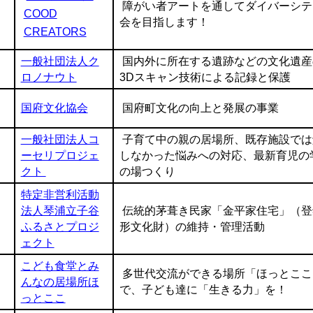
障がい者アートを通してダイバーシテ
COOD
会を目指します！
CREATORS
一般社団法人ク
国内外に所在する遺跡などの文化遺産
ロノナウト
3Dスキャン技術による記録と保護
国府文化協会
国府町文化の向上と発展の事業
一般社団法人コ
子育て中の親の居場所、既存施設では
ーセリプロジェ
しなかった悩みへの対応、最新育児の
クト
の場つくり
特定非営利活動
法人琴浦立子谷
伝統的茅葺き民家「金平家住宅」（登
ふるさとプロジ
形文化財）の維持・管理活動
ェクト
こども食堂とみ
多世代交流ができる場所「ほっとここ
んなの居場所ほ
で、子ども達に「生きる力」を！
っとここ