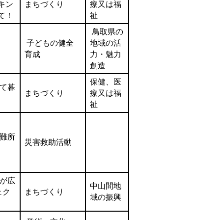
キン
まちづくり
療又は福
て！
祉
鳥取県の
子どもの健全
地域の活
育成
力・魅力
創造
保健、医
て暮
まちづくり
療又は福
祉
難所
災害救助活動
が広
中山間地
ェク
まちづくり
域の振興