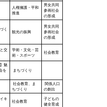
男女共同
人権擁護・平和
参画社会
推進
の形成
男女共同
づく
観光の振興
参画社会
の形成
と交
学術・文化・芸
社会教育
術・スポーツ
】魅
会を
まちづくり
社会教育、ま
関係人口
ちづくり
の創出
イキ
子どもの
社会教育
健全育成