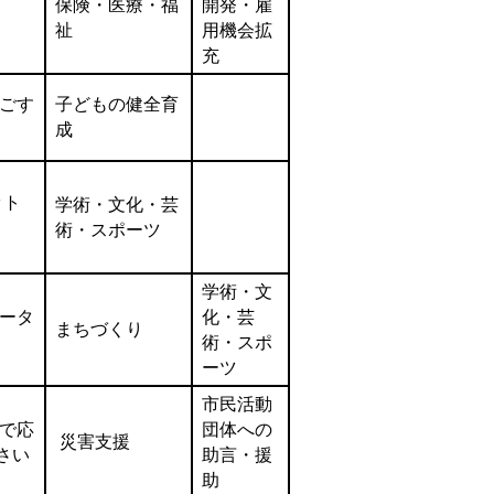
保険・医療・福
開発・雇
祉
用機会拡
充
ごす
子どもの健全育
成
ット
学術・文化・芸
術・スポーツ
学術・文
ータ
化・芸
まちづくり
術・スポ
ーツ
市民活動
で応
団体への
災害支援
さい
助言・援
助