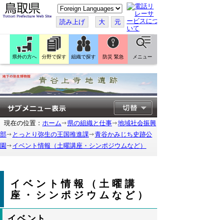
こ
の
ペ
読み上げ
大
元
ー
ジ
を
翻
訳
県外の方へ
分野で探す
組織で探す
防災 緊急
メニュー
す
る
現在の位置：
ホーム
県の組織と仕事
地域社会振興
部
とっとり弥生の王国推進課
青谷かみじち史跡公
園
イベント情報（土曜講座・シンポジウムなど）
イベント情報（土曜講
座・シンポジウムなど）
イベント