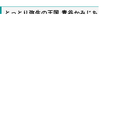
とっとり弥生の王国 青谷かみじち
遺跡土曜講座
2026年07月30日
令和8年度第2回土曜講座を開催しました
2026年05月24日
令和8年度第1回土曜講座を開催しました
2026年02月02日
第４回土曜講座を開催しました
2025年10月14日
第3回土曜講座を開催しました！
2025年07月31日
第２回土曜講座を開催しました！
次のページへ
▲ページ上部に戻る