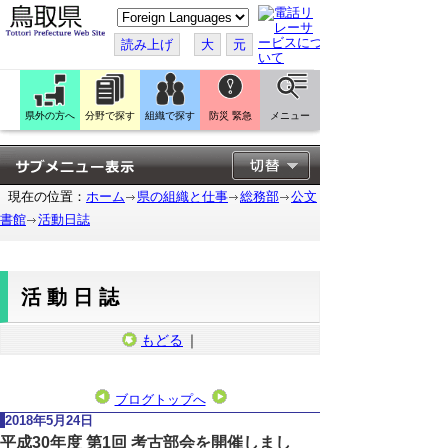
こ
の
ペ
読み上げ
大
元
ー
ジ
を
翻
訳
県外の方へ
分野で探す
組織で探す
防災 緊急
メニュー
す
る
現在の位置：
ホーム
県の組織と仕事
総務部
公文
書館
活動日誌
活動日誌
もどる
｜
ブログトップへ
2018年5月24日
平成30年度 第1回 考古部会を開催しまし