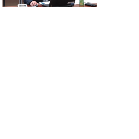
（写真5）来見田委員
（写真6）伊藤委員
県史
公文書館
2016/03/31 in
会議など
,
県史編さん室
▲ページ上部に戻る