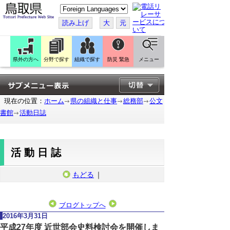
こ
の
ペ
読み上げ
大
元
ー
ジ
を
翻
訳
県外の方へ
分野で探す
組織で探す
防災 緊急
メニュー
す
る
現在の位置：
ホーム
県の組織と仕事
総務部
公文
書館
活動日誌
活動日誌
もどる
｜
ブログトップへ
2016年3月31日
平成27年度 近世部会史料検討会を開催しま