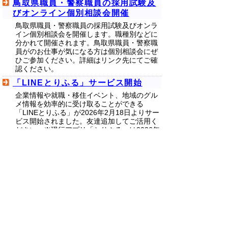
鳥取県職員・警察職員の採用試験及
びオンライン個別相談会開催
鳥取県職員・警察職員の採用試験及びオンラ
イン個別相談会を開催します。職種別などに
分かれて開催されます。鳥取県職員・警察職
員がのお仕事が気になる方は個別相談会にぜ
ひご参加ください。詳細はリンク先にてご確
認ください。
「LINEとりふる」サービス開始
企業情報や就職・移住イベント、地域のグル
メ情報を効率的に受け取ることができる
「LINEとりふる」が2026年2月18日よりサー
ビス開始されました。友達追加してご活用く
ださい。※現行アプリ「とりふる」は2026年
3月末日にてサービス終了いたします
令和８年度鳥取県職員及び警察官採
用試験実施計画
令和８年度鳥取県職員及び警察官採用試験実
施計画が定められました。令和8年から鳥取
県職員採用試験が変わりました。変更点、受
付期間などはリンク先よりご確認ください。
鳥取県のアフター万博情報
万博閉幕後も引き続き、万博に関連したイベ