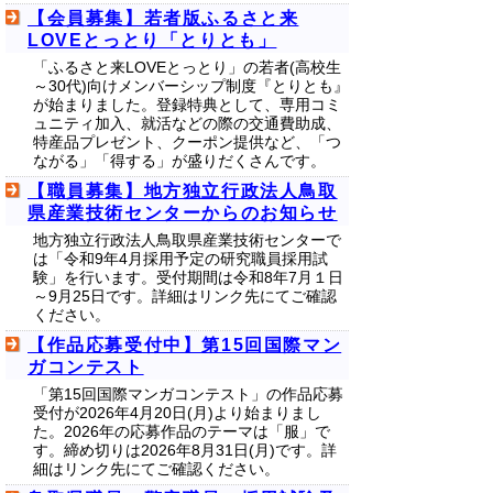
【会員募集】若者版ふるさと来
LOVEとっとり「とりとも」
「ふるさと来LOVEとっとり」の若者(高校生
～30代)向けメンバーシップ制度『とりとも』
が始まりました。登録特典として、専用コミ
ュニティ加入、就活などの際の交通費助成、
特産品プレゼント、クーポン提供など、「つ
ながる」「得する」が盛りだくさんです。
【職員募集】地方独立行政法人鳥取
県産業技術センターからのお知らせ
地方独立行政法人鳥取県産業技術センターで
は「令和9年4月採用予定の研究職員採用試
験」を行います。受付期間は令和8年7月１日
～9月25日です。詳細はリンク先にてご確認
ください。
【作品応募受付中】第15回国際マン
ガコンテスト
「第15回国際マンガコンテスト」の作品応募
受付が2026年4月20日(月)より始まりまし
た。2026年の応募作品のテーマは「服」で
す。締め切りは2026年8月31日(月)です。詳
細はリンク先にてご確認ください。