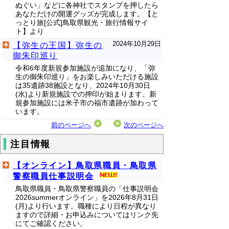
ぬぐい」などに各神社でスタンプを押したら
あなただけの開運グッズが完成します。【と
っとり旅[公式]鳥取県観光・旅行情報サイ
ト】より
2024年10月29日
【弥生の王国】弥生の
御朱印巡り
令和6年度新規参加施設が追加になり、「弥
生の御朱印巡り」をお楽しみいただける施設
は35遺跡38施設となり、2024年10月30日
(水)より新規施設での押印が始まります。新
規参加施設には米子市の福市遺跡が加わって
います。
前のページへ
次のページへ
注目情報
【オンライン】鳥取県職員・鳥取県
警察職員仕事説明会
鳥取県職員・鳥取県警察職員の「仕事説明会
2026summerオンライン」を2026年8月31日
(月)より行います。職種により日程が異なり
ますので詳細・お申込みについてはリンク先
にてご確認ください。