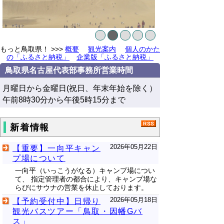
もっと鳥取県！
>>>
概要
観光案内
個人のかた
の「ふるさと納税」
企業版「ふるさと納税」
鳥取県名古屋代表部事務所営業時間
月曜日から金曜日(祝日、年末年始を除く）
午前8時30分から午後5時15分まで
新着情報
2026年05月22日
【重要】一向平キャン
プ場について
一向平（いっこうがなる）キャンプ場につい
て、 指定管理者の都合により、キャンプ場な
らびにサウナの営業を休止しております。
2026年05月18日
【予約受付中】日帰り
観光バスツアー「鳥取・因幡Gバ
ス」