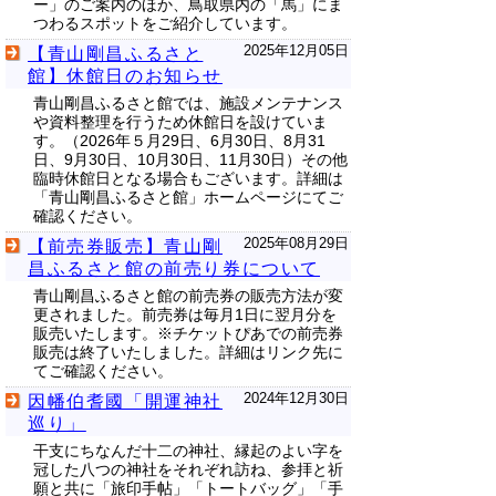
ー」のご案内のほか、鳥取県内の「馬」にま
つわるスポットをご紹介しています。
2025年12月05日
【青山剛昌ふるさと
館】休館日のお知らせ
青山剛昌ふるさと館では、施設メンテナンス
や資料整理を行うため休館日を設けていま
す。（2026年５月29日、6月30日、8月31
日、9月30日、10月30日、11月30日）その他
臨時休館日となる場合もございます。詳細は
「青山剛昌ふるさと館」ホームページにてご
確認ください。
2025年08月29日
【前売券販売】青山剛
昌ふるさと館の前売り券について
青山剛昌ふるさと館の前売券の販売方法が変
更されました。前売券は毎月1日に翌月分を
販売いたします。※チケットぴあでの前売券
販売は終了いたしました。詳細はリンク先に
てご確認ください。
2024年12月30日
因幡伯耆國「開運神社
巡り」
干支にちなんだ十二の神社、縁起のよい字を
冠した八つの神社をそれぞれ訪ね、参拝と祈
願と共に「旅印手帖」「トートバッグ」「手