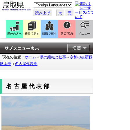
こ
の
ペ
読み上げ
大
元
ー
ジ
を
翻
訳
県外の方へ
分野で探す
組織で探す
防災 緊急
メニュー
す
る
現在の位置：
ホーム
県の組織と仕事
令和の改新戦
略本部
名古屋代表部
名古屋代表部