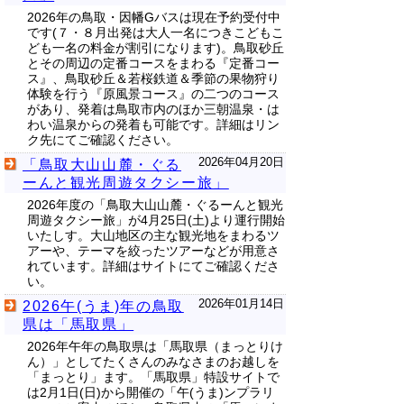
2026年の鳥取・因幡Gバスは現在予約受付中
です(７・８月出発は大人一名につきこどもこ
ども一名の料金が割引になります)。鳥取砂丘
とその周辺の定番コースをまわる『定番コー
ス』、鳥取砂丘＆若桜鉄道＆季節の果物狩り
体験を行う『原風景コース』の二つのコース
があり、発着は鳥取市内のほか三朝温泉・は
わい温泉からの発着も可能です。詳細はリン
ク先にてご確認ください。
2026年04月20日
「鳥取大山山麓・ぐる
ーんと観光周遊タクシー旅」
2026年度の「鳥取大山山麓・ぐるーんと観光
周遊タクシー旅」が4月25日(土)より運行開始
いたしす。大山地区の主な観光地をまわるツ
アーや、テーマを絞ったツアーなどが用意さ
れています。詳細はサイトにてご確認くださ
い。
2026年01月14日
2026午(うま)年の鳥取
県は「馬取県」
2026年午年の鳥取県は「馬取県（まっとりけ
ん）」としてたくさんのみなさまのお越しを
「まっとり」ます。「馬取県」特設サイトで
は2月1日(日)から開催の「午(うま)ンプラリ