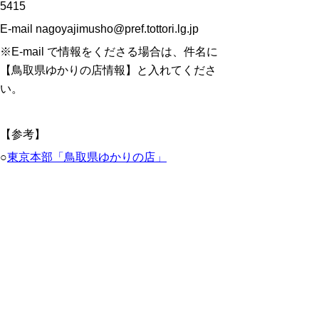
5415
E-mail nagoyajimusho@pref.tottori.lg.jp
※E-mail で情報をくださる場合は、件名に
【鳥取県ゆかりの店情報】と入れてくださ
い。
【参考】
○
東京本部「鳥取県ゆかりの店」
○
関西本部「鳥取県ゆかりの店」
もどる
｜
▲ページ上部に戻る
と
個人情報保護
|
リンクについて
|
著作権に
り
ついて
|
アクセシビリティ