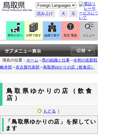
こ
の
ペ
読み上げ
大
元
ー
ジ
を
翻
訳
県外の方へ
分野で探す
組織で探す
防災 緊急
メニュー
す
る
現在の位置：
ホーム
県の組織と仕事
令和の改新戦
略本部
名古屋代表部
鳥取県ゆかりの店（飲食店）
鳥取県ゆかりの店（飲食
店）
もどる
｜
「鳥取県ゆかりの店」を探してい
ます