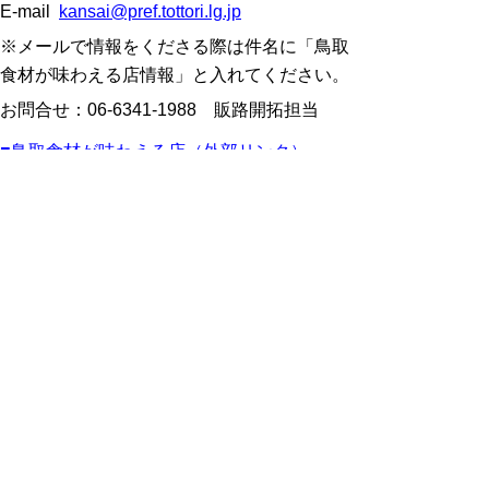
E-mail
kansai@pref.tottori.lg.jp
※メールで情報をくださる際は件名に「鳥取
食材が味わえる店情報」と入れてください。
お問合せ：06-6341-1988 販路開拓担当
■鳥取食材が味わえる店（外部リンク）
▲ページ上部に戻る
と
個人情報保護
|
リンクについて
|
著作権に
り
ついて
|
アクセシビリティ
ネ
ッ
鳥取県
令和の改新戦略本部 政策戦略
局
関西本部
ト
住所 〒530-0001
へ
大阪市北区梅田1-1-3-2200
大阪駅前第３ビル22階
の
電話
06-6341-3955