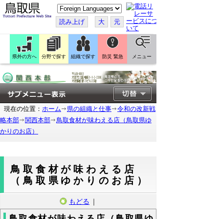
こ
の
ペ
読み上げ
大
元
ー
ジ
を
翻
訳
県外の方へ
分野で探す
組織で探す
防災 緊急
メニュー
す
る
現在の位置：
ホーム
県の組織と仕事
令和の改新戦
略本部
関西本部
鳥取食材が味わえる店（鳥取県ゆ
かりのお店）
鳥取食材が味わえる店
（鳥取県ゆかりのお店）
もどる
｜
鳥取食材が味わえる店（鳥取県ゆ