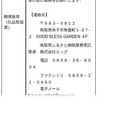
望の旨の連絡をお願いします。
【連絡先】
郵便振替
（払込取扱
〒６８３－０８１２
票）
鳥取県米子市角盤町１-２７-
２ GOOD BLESS GARDEN ４F
鳥取県ふるさと納税業務受託
業者 株式会社エッグ
電話 ０８５９－３６－８０
０４
ファクシミリ ０８５９－２
１－０４６０
電子メール
furusato_tottori@egg.co.jp
「ふるさと納税お申込みフォーム
（払込取扱票・銀行振込）にご案内
している銀行口座へお振込みくださ
い。