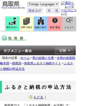
こ
の
ペ
読み上げ
大
元
ー
ジ
を
翻
訳
県外の方へ
分野で探す
組織で探す
防災 緊急
メニュー
す
る
現在の位置：
ホーム
県の組織と仕事
令和の改新戦
略本部
税務課
鳥取県ふるさと納税サイト
ふるさ
と納税の申込方法
ふるさと納税の申込方法
もどる
｜
鳥取県では、「ふるさと納税制度」を活用して、