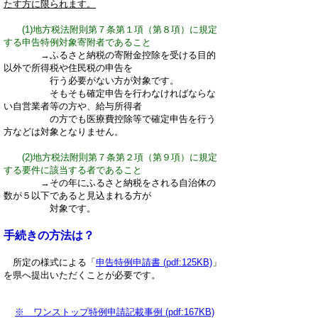
たす方に限られます。
(1)地方税法附則第７条第１項（第８項）に規定
する申告特例対象寄附者であるこ
と
→ふるさと納税の寄附金控除を受ける目的
以外で所得税や住民税の申告を
行う必要がない方が対象です。
そもそも確定申告を行わなければならな
い自営業者等の方や、給与所得者
の方でも医療費控除等で確定申告を行う
方などは対象となりません。
(2)地方税法附則第７条第２項（第９項）に規定
する要件に該当する者であること
→その年にふるさと納税をされる自治体の
数が５以下であると見込まれる方が
対象です。
手続きの方法は？
所定の様式による「
申告特例申請書 (pdf:125KB)
」
を県へ提出いただくことが必要です。
※ ワンストップ特例申請記載事例 (pdf:167KB)