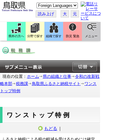
こ
の
ペ
読み上げ
大
元
ー
ジ
を
翻
訳
県外の方へ
分野で探す
組織で探す
防災 緊急
メニュー
す
る
現在の位置：
ホーム
県の組織と仕事
令和の改新戦
略本部
税務課
鳥取県ふるさと納税サイト
ワンス
トップ特例
ワンストップ特例
もどる
｜
ふるさと納税による税の軽減を受けるためには確定