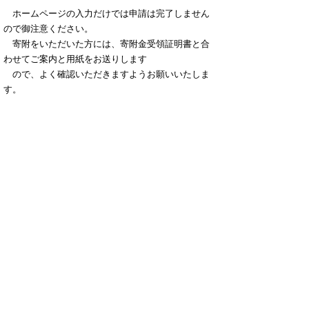
ホームページの入力だけでは申請は完了しません
ので御注意ください。
寄附をいただいた方には、寄附金受領証明書と合
わせてご案内と用紙をお送りします
ので、よく確認いただきますようお願いいたしま
す。
【ワンストップ特例申請書の送り先】
〒６８３－０８１２
鳥取県米子市角盤町１-２７-２ GOOD BLESS
GARDEN ４F
鳥取県ふるさと納税業務受託業者 株式会社エ
ッグ
ふるさと納税関係書類在中
▲ページ上部に戻る