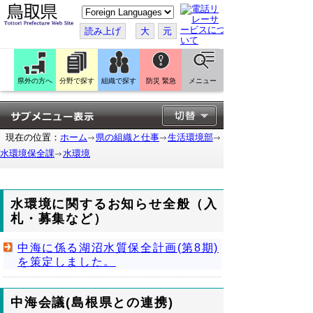
こ
の
ペ
読み上げ
大
元
ー
ジ
を
翻
訳
県外の方へ
分野で探す
組織で探す
防災 緊急
メニュー
す
る
現在の位置：
ホーム
県の組織と仕事
生活環境部
水環境保全課
水環境
水環境に関するお知らせ全般（入
札・募集など）
中海に係る湖沼水質保全計画(第8期)
を策定しました。
中海会議(島根県との連携)