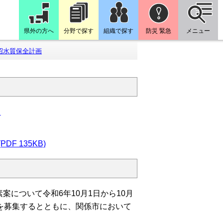
県外の方へ
分野で探す
組織で探す
防災 緊急
メニュー
沼水質保全計画
）
DF 135KB)
について令和6年10月1日から10月
を募集するとともに、関係市において