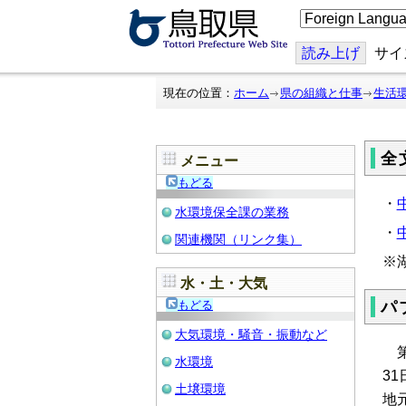
こ
の
ペ
ー
読み上げ
サイ
ジ
を
翻
現在の位置：
ホーム
県の組織と仕事
生活
訳
す
る
全
メニュー
もどる
・
水環境保全課の業務
・
関連機関（リンク集）
※
水・土・大気
もどる
パ
大気環境・騒音・振動など
第
水環境
3
土壌環境
地