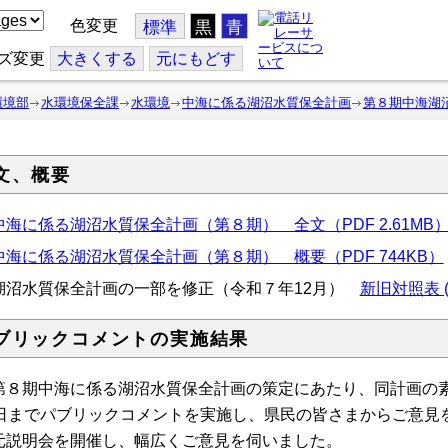
色変更
標準
黒
青
ズ変更
大
きくする
元
にもどす
環境部
水環境保全課
水環境
中海に係る湖沼水質保全計画
第８期中海湖
文、概要
中海に係る湖沼水質保全計画（第８期） 全文（PDF 2.61MB
中海に係る湖沼水質保全計画（第８期） 概要（PDF 744KB）
湖沼水質保全計画の一部を修正（令和７年12月）
新旧対照表 (P
ブリックコメントの実施結果
８期中海に係る湖沼水質保全計画の策定にあたり、同計画の素案
1日までパブリックコメントを実施し、県民の皆さまからご意見
元説明会を開催し、幅広くご意見を伺いました。