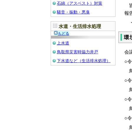
石綿（アスベスト）対策
皆
騒音・振動・悪臭
報
水道・生活排水処理
もどる
環
上水道
会
鳥取県災害時協力井戸
下水道など（生活排水処理）
○
鳥
○
鳥
○
鳥
○
鳥