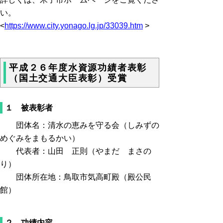
い。
<
https://www.city.yonago.lg.jp/33039.htm
>
平成２６年度水資源功績者表彰
（国土交通大臣表彰）受賞
１ 被表彰者
団体名：清水の恵みを守る会（しみずの
めぐみをまもるかい）
代表者：山田 正則（やまだ まさの
り）
団体所在地：鳥取市気高町殿（殿公民
館）
２ 功績内容