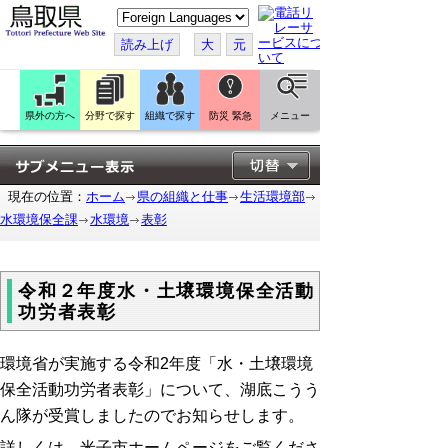
こ
の
ペ
読み上げ
大
元
ー
ジ
を
翻
訳
県外の方へ
分野で探す
組織で探す
防災 緊急
メニュー
す
る
現在の位置：
ホーム
県の組織と仕事
生活環境部
水環境保全課
水環境
表彰
令和２年度水・土壌環境保全活動
功労者表彰
環境省が実施する令和2年度「水・土壌環境
保全活動功労者表彰」について、湖底こうう
ん隊が受賞しましたのでお知らせします。
詳しくは、米子市ホームページをご覧くださ