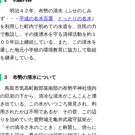
明治４２年、布勢の清水（ふせのしみ
ず・・・
平成の名水百選
、
とっとりの名水
）
を利用した町内で初めての水道を、住民の力
で敷設し、その後湧水を守る清掃活動を約１
００年以上継続している。また、この清水を
通した地元小学校の環境教育に協力して取組
を継承している。
３ 布勢の清水について
鳥取市気高町殿部落南部の布勢平神社境内
の巨岩の下から、清冷な清水がこんこんと湧
き出ている。この水がいつごろ発見され、利
用されたかは不明であるが、その昔、この辺
りを治めていた鹿野城主亀井武蔵守茲矩が、
「その清冷さ氷のごとき」と称賛し、傍らに