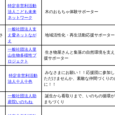
特定非営利活動
法人こども未来
木のおもちゃ体験サポーター
ネットワーク
一般社団法人支
さ
え愛ネットなが
地域活性化・再生活動応援サポーター
え
一般社団法人里
生き物屋さんと集落の自然環境を支え
山生物多様性プ
援サポーター
ロジェクト
みなさまにお願い！！応援団に参加し
特定非営利活動
ただけませんか、素敵な仲間づくりの
法人十人十色
に！！
一般社団法人助
誕生から看取りまで、いのちの循環が
産院いのちね
まちづくり