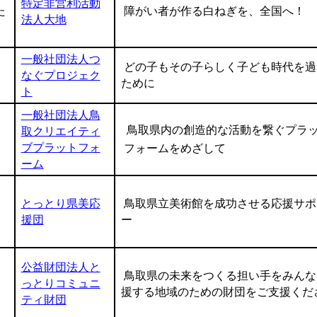
特定非営利活動
た
障がい者が作る白ねぎを、全国へ！
法人大地
一般社団法人つ
どの子もその子らしく子ども時代を過
なぐプロジェク
ために
ト
一般社団法人鳥
鳥取県内の創造的な活動を繋ぐプラ
取クリエイティ
ブプラットフォ
フォームをめざして
ーム
とっとり県美応
鳥取県立美術館を成功させる応援サポ
援団
ー
公益財団法人と
鳥取県の未来をつくる担い手をみんな
っとりコミュニ
援する地域のための財団をご支援くだ
ティ財団