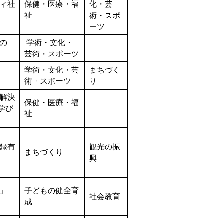
ィ社
保健・医療・福
化・芸
祉
術・スポ
ーツ
の
学術・文化・
芸術・スポーツ
学術・文化・芸
まちづく
術・スポーツ
り
解決
保健・医療・福
学び
祉
録有
観光の振
まちづくり
興
」
子どもの健全育
社会教育
成