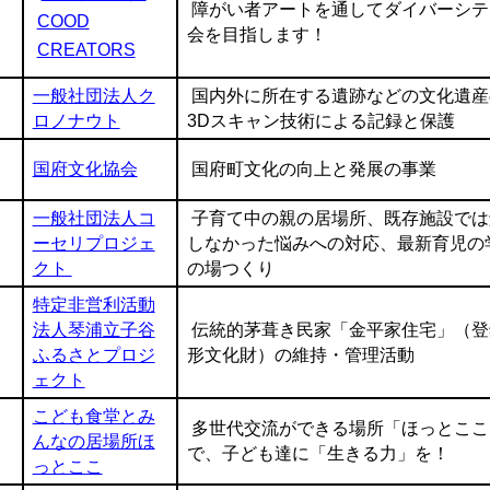
障がい者アートを通してダイバーシテ
COOD
会を目指します！
CREATORS
一般社団法人ク
国内外に所在する遺跡などの文化遺産
ロノナウト
3Dスキャン技術による記録と保護
国府文化協会
国府町文化の向上と発展の事業
一般社団法人コ
子育て中の親の居場所、既存施設では
ーセリプロジェ
しなかった悩みへの対応、最新育児の
クト
の場つくり
特定非営利活動
法人琴浦立子谷
伝統的茅葺き民家「金平家住宅」（登
ふるさとプロジ
形文化財）の維持・管理活動
ェクト
こども食堂とみ
多世代交流ができる場所「ほっとここ
んなの居場所ほ
で、子ども達に「生きる力」を！
っとここ