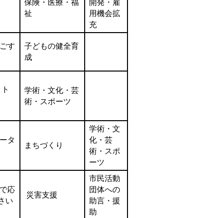
保険・医療・福
開発・雇
祉
用機会拡
充
ごす
子どもの健全育
成
ット
学術・文化・芸
術・スポーツ
学術・文
ータ
化・芸
まちづくり
術・スポ
ーツ
市民活動
で応
団体への
災害支援
さい
助言・援
助