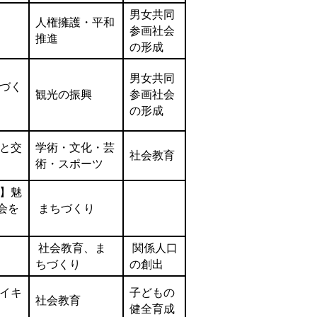
男女共同
人権擁護・平和
参画社会
推進
の形成
男女共同
づく
観光の振興
参画社会
の形成
と交
学術・文化・芸
社会教育
術・スポーツ
】魅
会を
まちづくり
社会教育、ま
関係人口
ちづくり
の創出
イキ
子どもの
社会教育
健全育成