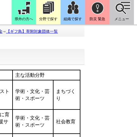
県外の方へ
分野で探す
組織で探す
防災 緊急
メニュー
金
【ギフ鳥】寄附対象団体一覧
主な活動分野
スト
学術・文化・芸
まちづく
術・スポーツ
り
に育
学術・文化・芸
援サ
社会教育
術・スポーツ