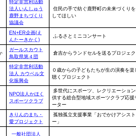
特定非営利活動
法人いんしゅう
住民の手で紡ぐ鹿野町の未来づくりを
鹿野まちづくり
してほしい
協議会
EN+ER企画(え
ふるさとミニコンサート
んたーきかく)
ガールスカウト
か
倉吉からランドセルを送るプロジェク
鳥取県第４団
特定非営利活動
０歳からの子どもたちが生の演奏を楽
法人 カウベル文
聴くプロジェクト
化振興会
多世代にスポーツ、レクリエーション
NPO法人かほく
供する総合型地域スポーツクラブ応援
スポーツクラブ
ーター
きりんのまち・
孤独孤立支援事業「おでかけアシスト
愛プロジェクト
ー」
一般社団法人