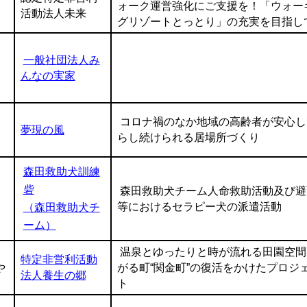
ォーク運営強化にご支援を！「ウォー
活動法人未来
グリゾートとっとり」の充実を目指し
一般社団法人み
んなの実家
コロナ禍のなか地域の高齢者が安心し
夢現の風
らし続けられる居場所づくり
森田救助犬訓練
砦
森田救助犬チーム人命救助活動及び避
等におけるセラピー犬の派遣活動
（森田救助犬チ
ーム）
温泉とゆったりと時が流れる田園空間
特定非営利活動
や
がる町“関金町”の復活をかけたプロジ
法人養生の郷
ト