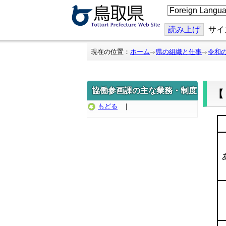
こ
の
ペ
ー
読み上げ
サイ
ジ
を
翻
現在の位置：
ホーム
県の組織と仕事
令和
訳
す
る
協働参画課の主な業務・制度
もどる
｜