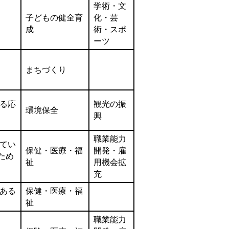
学術・文
子どもの健全育
化・芸
成
術・スポ
ーツ
まちづくり
る応
観光の振
環境保全
興
職業能力
てい
保健・医療・福
開発・雇
ため
祉
用機会拡
充
ある
保健・医療・福
祉
職業能力