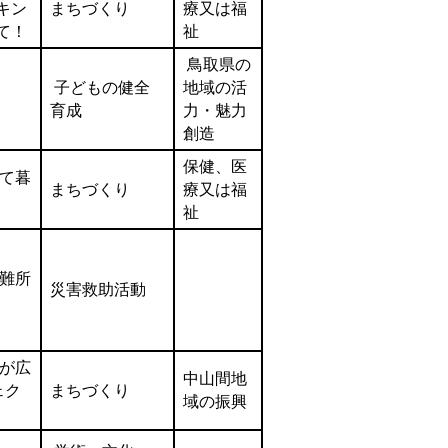
キン
まちづくり
療又は福
て！
祉
鳥取県の
子どもの健全
地域の活
育成
力・魅力
創造
保健、医
て暮
まちづくり
療又は福
祉
難所
災害救助活動
が広
中山間地
ェク
まちづくり
域の振興