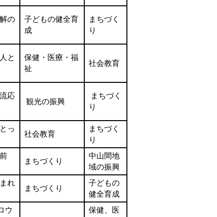
解の
子どもの健全育
まちづく
成
り
人と
保健・医療・福
社会教育
祉
流応
まちづく
観光の振興
り
とっ
まちづく
社会教育
。
り
前
中山間地
まちづくり
域の振興
まれ
子どもの
まちづくり
健全育成
キロウ
保健、医