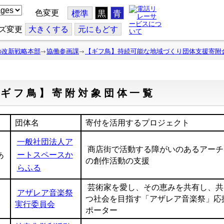
色変更
標準
黒
青
ズ変更
大
きくする
元
にもどす
の改新戦略本部
協働参画課
【ギフ鳥】持続可能な地域づくり団体支援寄附
【ギフ鳥】寄附対象団体一覧
団体名
寄付を活用するプロジェクト
一般社団法人ア
商店街で活動する障がいのあるアーチ
あ
ートスペースか
の創作活動の支援
らふる
芸術家を愛し、その恵みを共有し、共
アザレア音楽祭
つ社会を目指す「アザレア音楽祭」応
実行委員会
ポーター