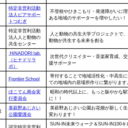
特定非営利活動
不登校やひきこもり・発達障がいに理
法人ピアサポー
ある地域のサポーターを増やしたい！
トつむぎ
特定非営利活動
人と動物の共生大学プロジェクトで、
法人人と動物の
動物が共生する未来を創る
共生センター
HiNADORI lab.
次世代クリエイター・音楽家育成、交
（ヒナドリラ
援サポーター
ボ）
寄付することで地域活性化・中高生に
Frontier School
ての地域内の居場所作りに繋がります
ほこてん商会実
昭和の時代以上に、もっと賑やかな駅
行委員会
に！！
美萩野あじさい
美萩野あじさい公園お花畑が新しく生
ま
公園愛護会
変わります！
SUN-IN未来ウォーク＆SUN-IN100
認定特定非営利