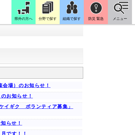
県外の方へ
分野で探す
組織で探す
防災 緊急
メニュー
森会場）のお知らせ！
）のお知らせ！
ケイギク ボランティア募集」
お知らせ！
３月です！！