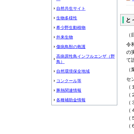
自然共生サイト
生物多様性
と
希少野生動植物
（
外来生物
令
傷病鳥獣の救護
の
高病原性鳥インフルエンザ（野
て
鳥）
（
自然環境保全地域
セ
コンクール等
（
豚熱関連情報
（
各種補助金情報
（
（
（
（