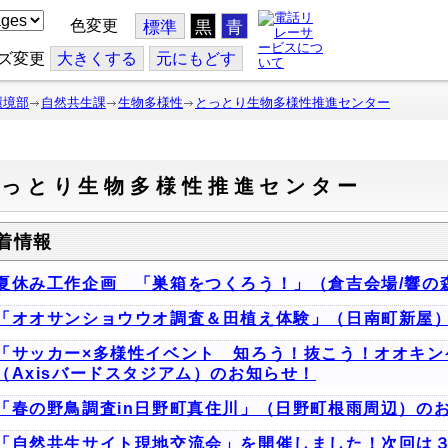
色変更
標準
黒
青
ズ変更
大
きくする
元
にもどす
環境部
自然共生課
生物多様性
とっとり生物多様性推進センター
とっとり生物多様性推進センター
着情報
夏休み工作企画 「巣箱をつくろう！」（倉吉会場/響の
「オオサンショウウオ調査＆田植え体験」（日南町新屋
「サッカー×多様性イベント 知ろう！抜こう！オオキン
（Axisバードスタジアム）のお知らせ！
「春の野鳥調査in日野町真住川」（日野町根雨周辺）の
「自然共生サイト現地交流会」を開催しました！次回は