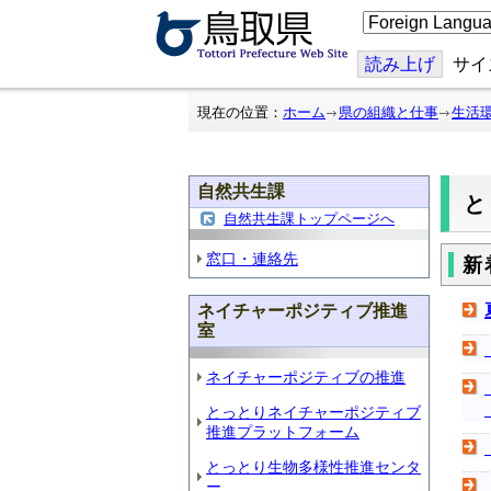
こ
の
ペ
ー
読み上げ
サイ
ジ
を
翻
現在の位置：
ホーム
県の組織と仕事
生活
訳
す
る
自然共生課
自然共生課トップページへ
窓口・連絡先
新
ネイチャーポジティブ推進
室
ネイチャーポジティブの推進
とっとりネイチャーポジティブ
推進プラットフォーム
とっとり生物多様性推進センタ
ー