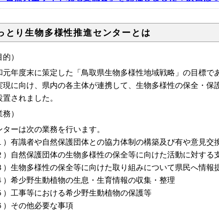
っとり生物多様性推進センターとは
目的）
和元年度末に策定した「鳥取県生物多様性地域戦略」の目標で
実現に向け、県内の各主体が連携して、生物多様性の保全・保
設置されました。
業務）
ンターは次の業務を行います。
１）有識者や自然保護団体との協力体制の構築及び有や意見交
２）自然保護団体の生物多様性の保全等に向けた活動に対する
３）生物多様性の保全等に向けた取り組みについて県民へ情報
４）希少野生動植物の生息・生育情報の収集・整理
５）工事等における希少野生動植物の保護等
６）その他必要な事項