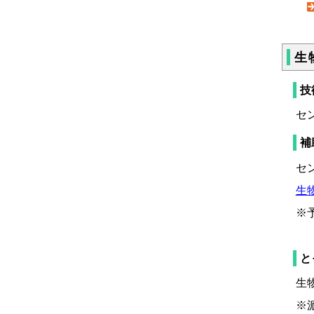
生
技
セ
補
セ
生
※
と
生
※