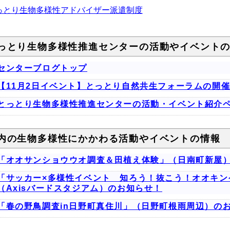
っとり生物多様性アドバイザー派遣制度
っとり生物多様性推進センターの活動やイベント
センターブログトップ
【11月2日イベント】とっとり自然共生フォーラムの開
とっとり生物多様性推進センターの活動・イベント紹介
内の生物多様性にかかわる活動やイベントの情報
「オオサンショウウオ調査＆田植え体験」（日南町新屋
「サッカー×多様性イベント 知ろう！抜こう！オオキン
（Axisバードスタジアム）のお知らせ！
「春の野鳥調査in日野町真住川」（日野町根雨周辺）の