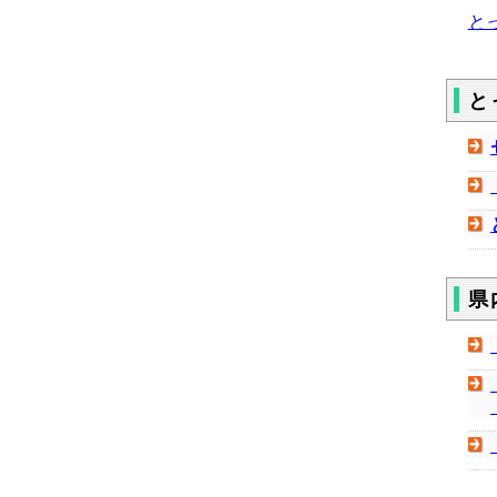
と
と
県