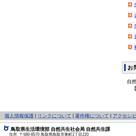
お
自
【電
と
個人情報保護
|
リンクについて
|
著作権について
|
アクセシ
り
ネ
鳥取県生活環境部 自然共生社会局 自然共生課
ッ
住所 〒680-8570
鳥取県鳥取市東町1丁目220