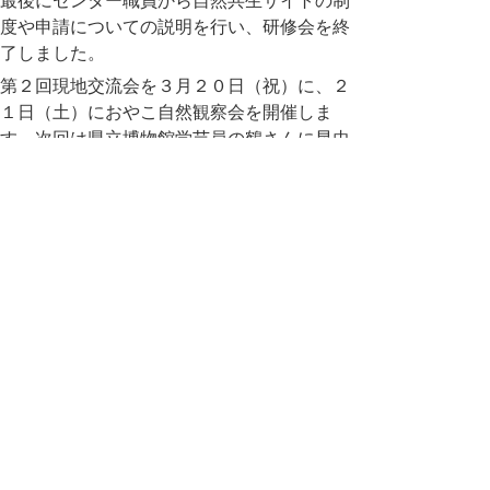
最後にセンター職員から自然共生サイトの制
度や申請についての説明を行い、研修会を終
了しました。
第２回現地交流会を３月２０日（祝）に、２
１日（土）におやこ自然観察会を開催しま
す。次回は県立博物館学芸員の鶴さんに昆虫
の調査や標本づくりについて学びます。両日
とも参加費は無料ですがそれぞれ申し込みが
必要です。交流会のお申込みは下記リンク内
の問い合わせ先に、おやこ自然観察会の申し
込みはチラシのQRコード（外部リンク：
Googleフォーム）からお願いします。
御参加お待ちしています！
自然共生サイト交流会（3月20日（祝））案
内（リンク） (pdf:581KB)