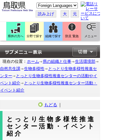
こ
の
ペ
読み上げ
大
元
ー
ジ
を
翻
訳
県外の方へ
分野で探す
組織で探す
防災 緊急
メニュー
す
る
現在の位置：
ホーム
県の組織と仕事
生活環境部
自然共生課
生物多様性
とっとり生物多様性推進セ
ンター
とっとり生物多様性推進センターの活動やイ
ベント紹介
とっとり生物多様性推進センター活動・
イベント紹介
もどる
｜
とっとり生物多様性推進
センター活動・イベント
紹介