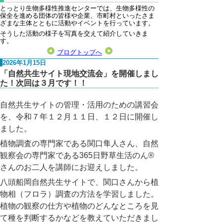
とっとり生物多様性推進センターでは、生物多様性の
保全を進める団体の皆様や企業、市町村といったさま
ざまな主体とともに活動やイベントを行っています。
そうした活動の様子を写真を交えて紹介していきま
す。
ブログトップへ
2026年1月15日
「自然共生サイト現地交流会」を開催しまし
た！次回は３月です！！
自然共生サイトの管理・活用のための講習会
を、令和７年１２月１１日、１２日に開催し
ました。
植物調査の専門家である関口隼人さん、自然
観察会の専門家である
365
日野草生活のん
®
さんのお二人を講師にお迎えしました。
八頭船岡自然共生サイトで、関口さんから植
物相（フロラ）調査の方法を学習しました。
植物の観察の仕方や植物のどんなところを見
て種を判断するかなどを教えていただきまし