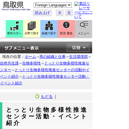
こ
の
ペ
読み上げ
大
元
ー
ジ
を
翻
訳
県外の方へ
分野で探す
組織で探す
防災 緊急
メニュー
す
る
現在の位置：
ホーム
県の組織と仕事
生活環境部
自然共生課
生物多様性
とっとり生物多様性推進セ
ンター
とっとり生物多様性推進センターの活動やイ
ベント紹介
とっとり生物多様性推進センター活動・
イベント紹介
もどる
｜
とっとり生物多様性推進
センター活動・イベント
紹介