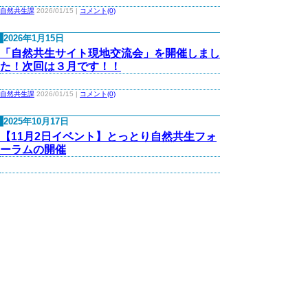
自然共生課
2026/01/15 |
コメント(0)
2026年1月15日
「自然共生サイト現地交流会」を開催しまし
た！次回は３月です！！
自然共生課
2026/01/15 |
コメント(0)
2025年10月17日
【11月2日イベント】とっとり自然共生フォ
ーラムの開催
自然共生課
2025/10/17 |
コメント(0)
次の一覧へ
▲ページ上部に戻る
と
個人情報保護
|
リンクについて
|
著作権に
り
ついて
|
アクセシビリティ
ネ
鳥取県生活環境部 自然共生社会局