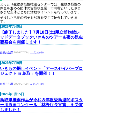
とっとり生物多様性推進センターでは、生物多様性の
保全を進める団体の皆様や企業、市町村といったさま
ざまな主体とともに活動やイベントを行っています。
そうした活動の様子を写真を交えて紹介していきま
す。
2026年7月9日
【終了しました】7月18日(土)県立博物館レ
ッドデータブックいきものツアー＆夜の昆虫
観察会を開催します！
自然共生課
2026/07/09 |
コメント(0)
2026年7月9日
いきもの探しイベント「アースセイバープロ
ジェクト in 鳥取」を開催！！
自然共生課
2026/07/09 |
コメント(0)
2026年1月15日
鳥取県推薦作品が令和８年度愛鳥週間ポスタ
ー用原画コンクール「林野庁長官賞」を受賞
しました！