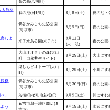
響の森(若桜町)
大大観察
鵜の池(日野町)
8月8日(土)
夏の池・
青谷かみじち史跡公園
8月9日(日)
夜の公園
(鳥取市)
観察しよ
8月11日
米子水鳥公園(米子市)
夜の公園
(火・祝)
大山オオタカの森(大山
8月29日(土)
大山にす
町、自然共生サイト)
楽しもビオトープ(大山
8月29日(土)
小川にす
町)
虫観察
青谷かみじち史跡公園
8月30日(日)
夏の公園
(鳥取市)
調べ」
若桜町内河川(若桜町)
9月5日(土)
川にすむ
倉吉市灘手地区周辺(倉
見よう」
9月19日(土)
水辺にす
吉市)