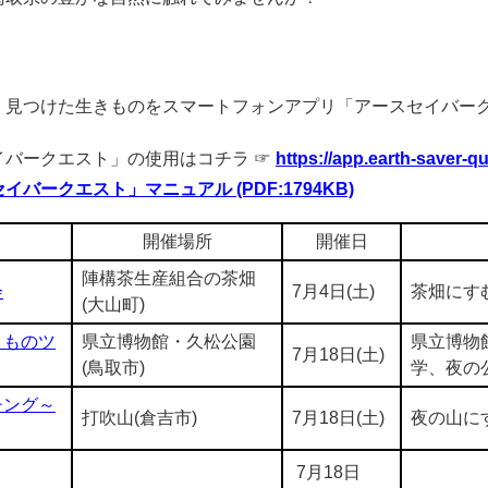
、見つけた生きものをスマートフォンアプリ「アースセイバー
バークエスト」の使用はコチラ ☞
https://app.earth-saver-q
ークエスト」マニュアル (PDF:1794KB)
開催場所
開催日
陣構茶生産組合の茶畑
会
7月4日(土)
茶畑にす
(大山町)
きものツ
県立博物館・久松公園
県立博物
7月18日(土)
(鳥取市)
学、夜の
チング～
打吹山(倉吉市)
7月18日(土)
夜の山に
7月18日