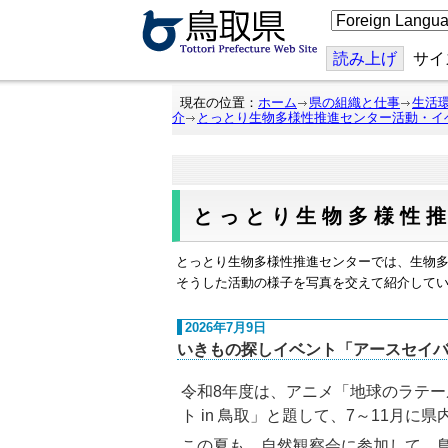
こ
の
ペ
ー
読み上げ
サイ
ジ
を
翻
現在の位置：
ホーム
県の組織と仕事
生活
訳
介
とっとり生物多様性推進センター活動・イ
す
る
とっとり生物多様性
とっとり生物多様性推進センターでは、生物
そうした活動の様子を写真を交えて紹介して
2026年7月9日
いきもの探しイベント「アースセイバー
令和8年度は、アニメ「地球のラテー
ト in 鳥取」と題して、7～11
この夏も、自然観察会に参加して、