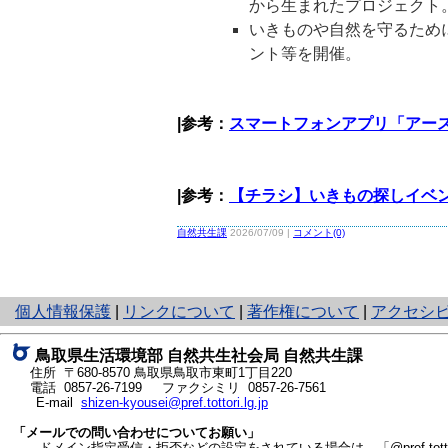
から生まれたプロジェクト
いきものや自然を守るため
ント等を開催。
|参考：
スマートフォンアプリ「アースセイ
|参考：
【チラシ】いきもの探しイベント「
自然共生課
2026/07/09 |
コメント(0)
と
個人情報保護
|
リンクについて
|
著作権について
|
アクセシ
り
ネ
鳥取県生活環境部 自然共生社会局 自然共生課
ッ
住所 〒680-8570
鳥取県鳥取市東町1丁目220
ト
電話
0857-26-7199
ファクシミリ 0857-26-7561
E-mail
shizen-kyousei@pref.tottori.lg.jp
へ
の
「メールでの問い合わせについてお願い」
ドメイン指定受信・拒否などの設定をされている場合は、「@pref.tottor