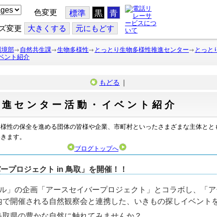
色変更
標準
黒
青
ズ変更
大
きくする
元
にもどす
環境部
自然共生課
生物多様性
とっとり生物多様性推進センター
とっと
ベント紹介
もどる
｜
推進センター活動・イベント紹介
多様性の保全を進める団体の皆様や企業、市町村といったさまざまな主体とと
いきます。
ブログトップへ
プロジェクト in 鳥取」を開催！！
ル」
の企画「アースセイバープロジェクト」とコラボし、
「ア
月に県内で開催される自然観察会と連携した、いきもの探しイベント
鳥取県の豊かな自然に触れてみませんか？