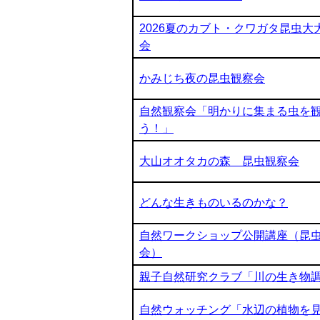
2026夏のカブト・クワガタ昆虫大
会
かみじち夜の昆虫観察会
自然観察会「明かりに集まる虫を
う！」
大山オオタカの森 昆虫観察会
どんな生きものいるのかな？
自然ワークショップ公開講座（昆
会）
親子自然研究クラブ「川の生き物
自然ウォッチング「水辺の植物を