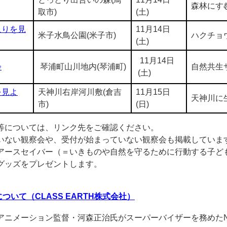
森林にす
取市)
(土)
入りを見
11月14日
米子水鳥公園(米子市)
ハクチョ
(土)
11月14日
会
琴浦町山川地内(琴浦町)
自然共生
(土)
を見よ
天神川右岸河川敷(倉吉
11月15日
天神川に
市)
(日)
等については、リンク先をご確認ください。
いない観察会や、受付が始まっていない観察会も掲載していま
アースセイバー（＝いきものや自然を守るために行動する子ど
グッズをプレゼントします。
いて（CLASS EARTH株式会社）
アニメーション監督・河森正治氏がスーパーバイザーを務めたN