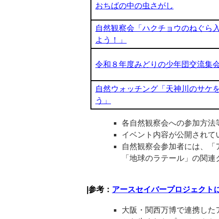
おちばの中の虫さがし
自然観察会「ハクチョウのねぐら
よう！」
令和８年度みどりの少年団交流集
自然ウォッチング「天神川のサケ
う」
各自然観察会への参加方法
イベント内容が公開されて
自然観察会参加者には、「
「地球のラテール」の関連
|参考：
アースセイバープロジェクトにつ
大阪・関西万博で連携した