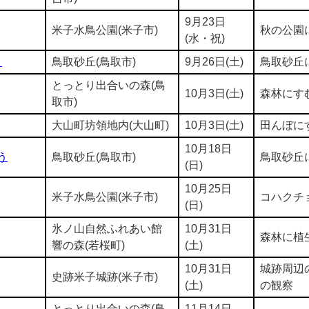
9月23日
米子水鳥公園(米子市)
秋の公園
(水・祝)
う
鳥取砂丘(鳥取市)
9月26日(土)
鳥取砂丘
とっとり出合いの森(鳥
10月3日(土)
森林にす
取市)
大山町坊領地内(大山町)
10月3日(土)
田んぼに
10月18日
う
鳥取砂丘(鳥取市)
鳥取砂丘
(日)
10月25日
米子水鳥公園(米子市)
コハクチ
(日)
氷ノ山自然ふれあい館
10月31日
森林に植
響の森(若桜町)
(土)
10月31日
城跡周辺
史跡米子城跡(米子市)
(土)
の観察
とっとり出合いの森(鳥
11月14日