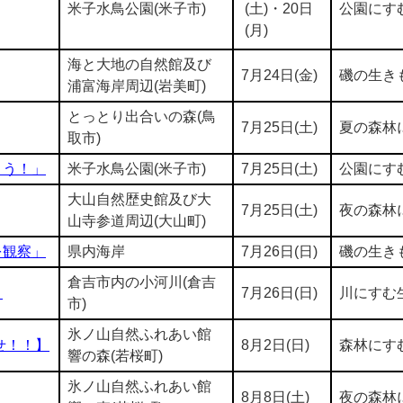
米子水鳥公園(米子市)
(土)・20日
公園にす
(月)
海と大地の自然館及び
7月24日(金)
磯の生き
浦富海岸周辺(岩美町)
とっとり出合いの森(鳥
7月25日(土)
夏の森林
取市)
よう！」
米子水鳥公園(米子市)
7月25日(土)
公園にす
大山自然歴史館及び大
7月25日(土)
夜の森林
山寺参道周辺(大山町)
を観察」
県内海岸
7月26日(日)
磯の生き
倉吉市内の小河川(倉吉
」
7月26日(日)
川にすむ
市)
氷ノ山自然ふれあい館
せ！！】
8月2日(日)
森林にす
響の森(若桜町)
氷ノ山自然ふれあい館
8月8日(土)
夜の森林