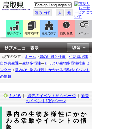
こ
の
ペ
読み上げ
大
元
ー
ジ
を
翻
訳
県外の方へ
分野で探す
組織で探す
防災 緊急
メニュー
す
る
現在の位置：
ホーム
県の組織と仕事
生活環境部
自然共生課
生物多様性
とっとり生物多様性推進セ
ンター
県内の生物多様性にかかわる活動やイベント
の情報
もどる
｜
過去のイベント紹介ページ
｜
過去
のイベント紹介ページ
県内の生物多様性にかか
わる活動やイベントの情
報