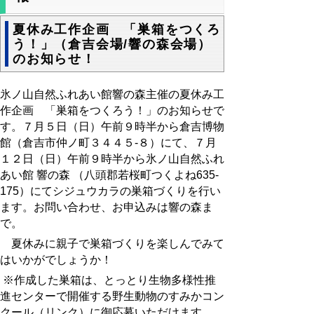
夏休み工作企画 「巣箱をつくろ
う！」（倉吉会場/響の森会場）
のお知らせ！
氷ノ山自然ふれあい館響の森主催の夏休み工
作企画 「巣箱をつくろう！」のお知らせで
す。７月５日（日）午前９時半から倉吉博物
館（倉吉市仲ノ町３４４５
-
８）にて、７月
１２日（日）午前９時半から氷ノ山自然ふれ
あい館 響の森 （八頭郡若桜町つくよね
635-
175
）にてシジュウカラの巣箱づくりを行い
ます。お問い合わせ、お申込みは響の森ま
で。
夏休みに親子で巣箱づくりを楽しんでみて
はいかがでしょうか！
※作成した巣箱は、とっとり生物多様性推
進センターで開催する野生動物のすみかコン
クール（リンク）に御応募いただけます。