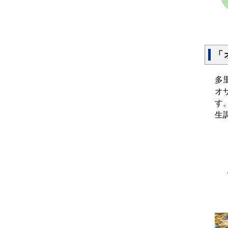
「
多
オ
す
生