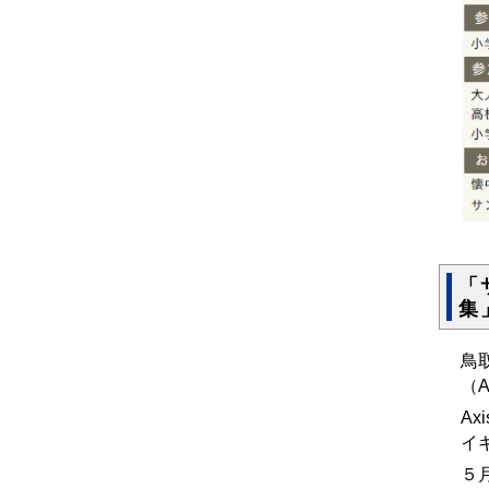
「
集
鳥
（
A
イ
５