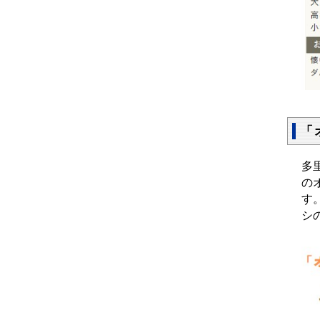
「
多
の
す
シ