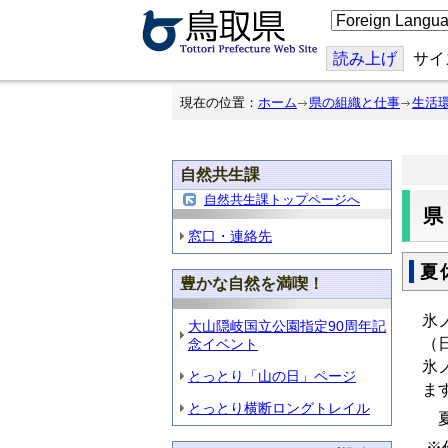
こ
の
ペ
ー
読み上げ
サイ
ジ
を
翻
現在の位置：
ホーム
県の組織と仕事
生活
訳
す
る
自然共生課
自然共生課トップページへ
窓口・連絡先
夏
豊かな自然を満喫！
氷
大山隠岐国立公園指定90周年記
（
念イベント
氷
とっとり「山の日」ページ
ま
とっとり横断ロングトレイル
夏
※