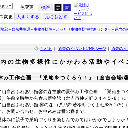
色変更
標準
黒
青
ズ変更
大
きくする
元
にもどす
環境部
自然共生課
生物多様性
とっとり生物多様性推進センター
県内の
もどる
｜
過去のイベント紹介ページ
｜
過去のイ
県内の生物多様性にかかわる活動やイベ
休み工作企画 「巣箱をつくろう！」（倉吉会場/
ノ山自然ふれあい館響の森主催の夏休み工作企画 「巣箱をつ
日）午前９時半から倉吉博物館（倉吉市仲ノ町３４４５
-
８）に
ノ山自然ふれあい館 響の森 （八頭郡若桜町つくよね
635-175
）
す。お問い合わせ、お申込みは響の森まで。
休みに親子で巣箱づくりを楽しんでみてはいかがでしょうか
作成した巣箱は、とっとり生物多様性推進センターで開催する