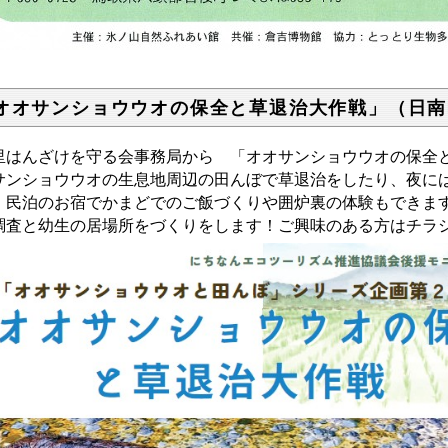
オオサンショウウオの保全と草退治大作戦」（日南
里はんざけを守る会事務局から 「オオサンショウウオの保全
サンショウウオの生息地周辺の田んぼで草退治をしたり、夜に
。民泊のお宿でかまどでのご飯づくりや囲炉裏の体験もできま
調査と幼生の居場所をづくりをします！ご興味のある方はチラ