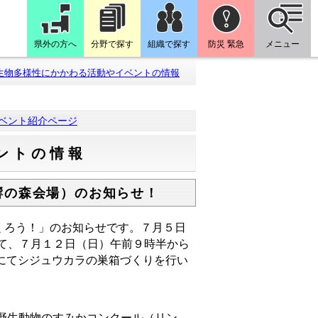
県外の方へ
分野で探す
組織で探す
防災 緊急
メニュー
生物多様性にかかわる活動やイベントの情報
ベント紹介ページ
ントの情報
響の森会場）のお知らせ！
くろう！」のお知らせです。７月５日
て、７月１２日（日）午前９時半から
にてシジュウカラの巣箱づくりを行い
！
野生動物のすみかコンクール（リン