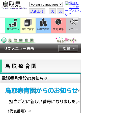
こ
の
ペ
読み上げ
大
元
ー
ジ
を
翻
訳
県外の方へ
分野で探す
組織で探す
防災 緊急
メニュー
す
る
鳥取療育園
電話番号増設のお知らせ