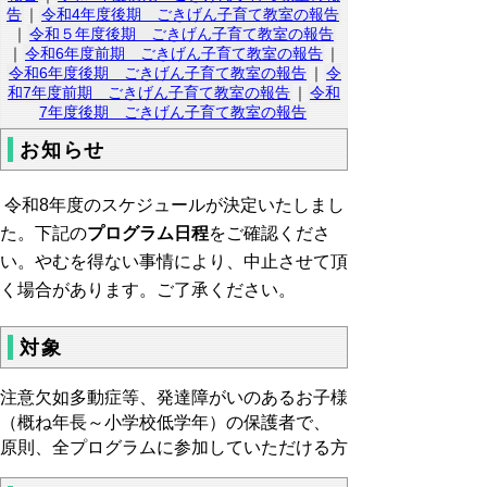
告
｜
令和4年度後期 ごきげん子育て教室の報告
｜
令和５年度後期 ごきげん子育て教室の報告
｜
令和6年度前期 ごきげん子育て教室の報告
｜
令和6年度後期 ごきげん子育て教室の報告
｜
令
和7年度前期 ごきげん子育て教室の報告
｜
令和
7年度後期 ごきげん子育て教室の報告
お知らせ
令和8年度のスケジュールが決定いたしまし
た。下記の
プログラム日程
をご確認くださ
い。やむを得ない事情により、中止させて頂
く場合があります。ご了承ください。
対象
注意欠如多動症等、発達障がいのあるお子様
（概ね年長～小学校低学年）の保護者で、
原則、全プログラムに参加していただける方