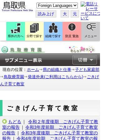
こ
の
ペ
読み上げ
大
元
ー
ジ
を
翻
訳
県外の方へ
分野で探す
組織で探す
防災 緊急
メニュー
す
る
現在の位置：
ホーム
県の組織と仕事
子ども家庭部
鳥取療育園
発達外来(ご利用はこちらから)
ごきげ
ん子育て教室
ごきげん子育て教室
もどる
｜
令和２年度後期 ごきげん子育て教
室の報告
｜
令和3年度前期 ごきげん子育て教室
の報告
｜
令和3年度後期 ごきげん子育て教室の
報告
｜
令和4年度前期 ごきげん子育て教室の報