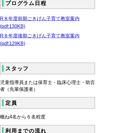
プログラム日程
R８年度前期ごきげん子育て教室案内
(pdf:130KB)
R８年度後期ごきげん子育て教室案内
(pdf:129KB)
スタッフ
児童指導員または保育士・臨床心理士・助言
者（先輩保護者）
定員
概ね4名から６名程度
利用までの流れ