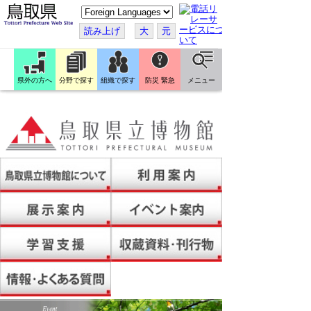
こ
の
ペ
読み上げ
大
元
ー
ジ
を
翻
訳
県外の方へ
分野で探す
組織で探す
防災 緊急
メニュー
す
る