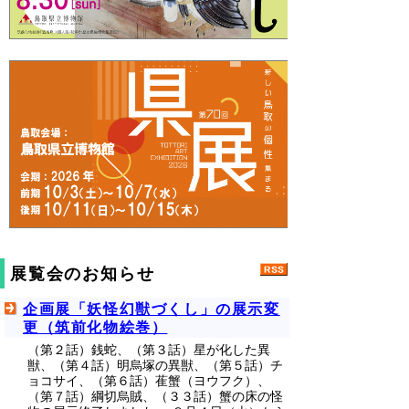
展覧会のお知らせ
企画展「妖怪幻獣づくし」の展示変
更（筑前化物絵巻）
（第２話）銭蛇、（第３話）星が化した異
獣、（第４話）明烏塚の異獣、（第５話）チ
ョコサイ、（第６話）萑蟹（ヨウフク）、
（第７話）綱切烏賊、（３３話）蟹の床の怪