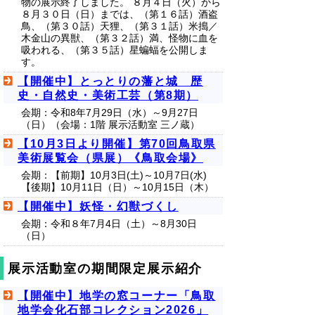
物の展示終了しました。 ８月４日（火）から
８月３０日（日）までは、（第１６話）酒盗
鳥、（第３０話）天狸、（第３１話）米搗／
木金山の異獣、（第３２話）満、怪物に血を
吸われる、（第３５話）星蝙蝠を公開しま
す。
【開催中】とっとりの藩と城 歴
史・自然史・美術工芸（第8期）
会期：令和8年7月29日（水）～9月27日
（日）（会場：1階 展示活動室 三ノ蔵）
【10月3日より開催】第70回鳥取県
美術展覧会（県展）《鳥取会場》
会期：【前期】10月3日(土)～10月7日(水)
【後期】10月11日（日）～10月15日（木）
【開催中】妖怪・幻獣づくし
会期：令和８年7月4日（土）～8月30日
（日）
展示活動室の期間限定展示紹介
【開催中】地学の窓コーナー「鳥取
地学会化石部コレクション2026」