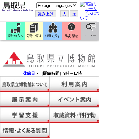
こ
の
ペ
読み上げ
大
元
ー
ジ
を
翻
訳
県外の方へ
分野で探す
組織で探す
防災 緊急
メニュー
す
る
休館日
・
［開館時間］9時～17時