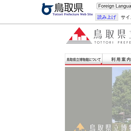
こ
の
ペ
ー
読み上げ
サイ
ジ
を
翻
訳
す
る