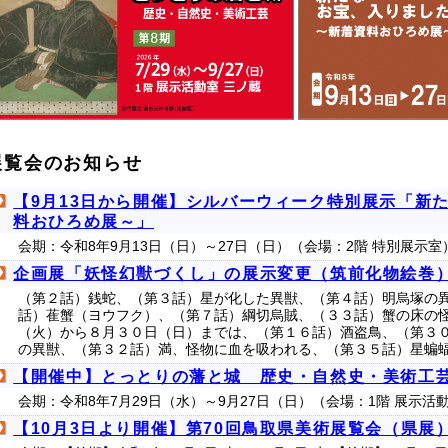
展覧会のお知らせ
【9月13日から開催】シルバーウィーク特別展示「新
料おひろめ展～」
会期：令和8年9月13日（日）～27日（日）（会場：2階 特別展示室
企画展「妖怪幻獣づくし」の展示変更（筑前化物絵巻
（第２話）銭蛇、（第３話）星が化した異獣、（第４話）明烏塚の
話）萑蟹（ヨウフク）、（第７話）綱切烏賊、（３３話）蟹の床の怪
（火）から８月３０日（日）までは、（第１６話）酒盗鳥、（第３
の異獣、（第３２話）満、怪物に血を吸われる、（第３５話）星蝙
【開催中】とっとりの藩と城 歴史・自然史・美術工芸
会期：令和8年7月29日（水）～9月27日（日）（会場：1階 展示活
【10月3日より開催】第70回鳥取県美術展覧会（県展