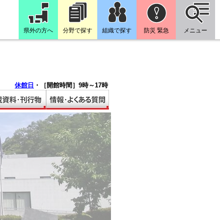
県外の方へ
分野で探す
組織で探す
防災 緊急
メニュー
休館日
・
［開館時間］9時～17時