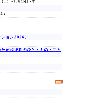
日（日）～10月15日（木）
示室）
ション2026」
いた昭和後期のひと・もの・こと
)