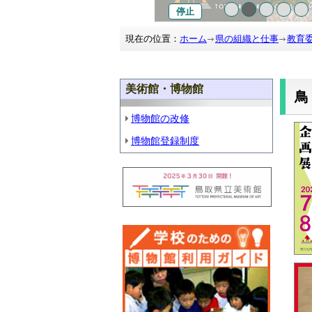
停止
現在の位置：
ホーム
県の組織と仕事
教育
美術館・博物館
博物館の改修
博物館登録制度