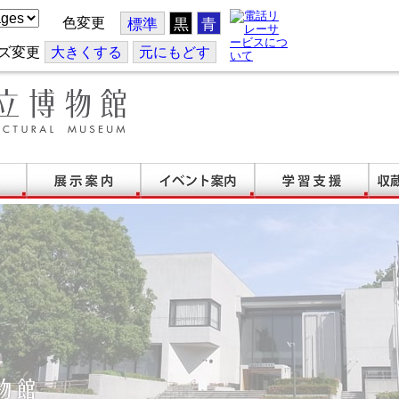
色変更
標準
黒
青
ズ変更
大
きくする
元
にもどす