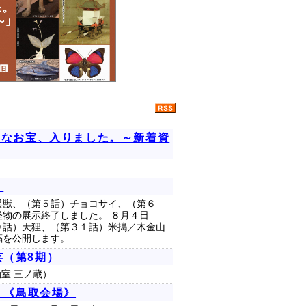
たなお宝、入りました。～新着資
）
）
異獣、（第５話）チョコサイ、（第６
物の展示終了しました。 ８月４日
０話）天狸、（第３１話）米搗／木金山
蝠を公開します。
（第8期）
動室 三ノ蔵）
）《鳥取会場》