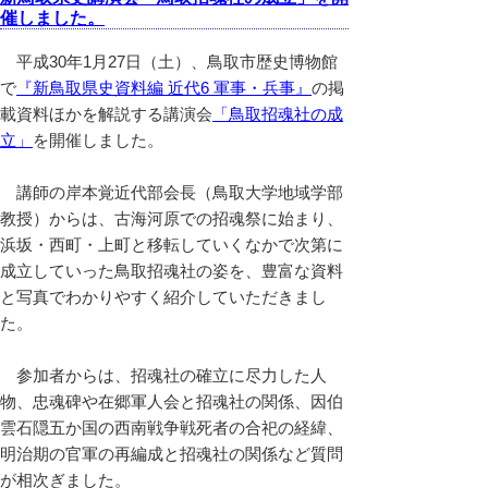
催しました。
平成30年1月27日（土）、鳥取市歴史博物館
で
『新鳥取県史資料編 近代6 軍事・兵事』
の掲
載資料ほかを解説する講演会
「鳥取招魂社の成
立」
を開催しました。
講師の岸本覚近代部会長（鳥取大学地域学部
教授）からは、古海河原での招魂祭に始まり、
浜坂・西町・上町と移転していくなかで次第に
成立していった鳥取招魂社の姿を、豊富な資料
と写真でわかりやすく紹介していただきまし
た。
参加者からは、招魂社の確立に尽力した人
物、忠魂碑や在郷軍人会と招魂社の関係、因伯
雲石隠五か国の西南戦争戦死者の合祀の経緯、
明治期の官軍の再編成と招魂社の関係など質問
が相次ぎました。