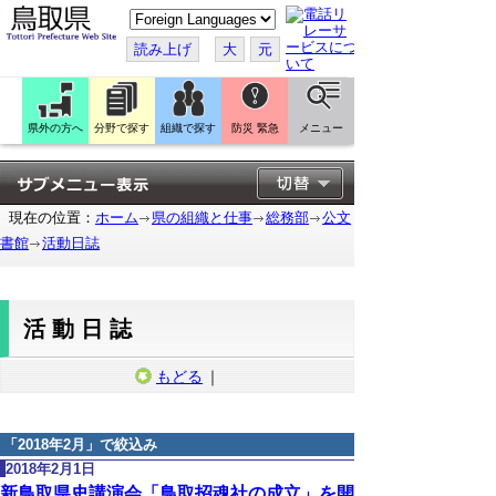
こ
の
ペ
読み上げ
大
元
ー
ジ
を
翻
訳
県外の方へ
分野で探す
組織で探す
防災 緊急
メニュー
す
る
現在の位置：
ホーム
県の組織と仕事
総務部
公文
書館
活動日誌
活動日誌
もどる
｜
「
2018年2月
」で絞込み
2018年2月1日
新鳥取県史講演会「鳥取招魂社の成立」を開